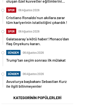
oluşan özel kuvvetler eğitimlerini
başlattı.
SPOR
06 Ağustos 2026
Cristiano Ronaldo’nun akıllara zarar
tüm kariyerinin istatistiğini çıkardık !
SPOR
06 Ağustos 2026
Galatasaray’a kötü haber! Monaco’dan
flaş Onyekuru kararı.
GÜNDEM
06 Ağustos 2026
Trump’tan seçim sonrası ilk mülakat
GÜNDEM
06 Ağustos 2026
Avusturya başbakanı Sebastian Kurz
ile ilgili bilinmeyenler
KATEGORİNİN POPÜLERLERİ