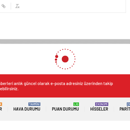
berleri anlık güncel olarak e-posta adresiniz üzerinden takip
ebilirsiniz.
K
TAHMİNİ
LİG
EKONOMİ
E
R
HAVA DURUMU
PUAN DURUMU
HISSELER
PARI