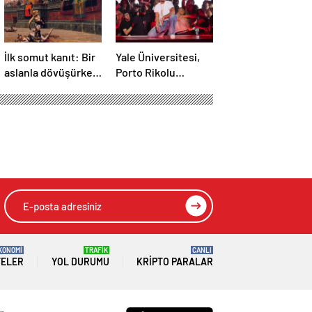
İlk somut kanıt: Bir
Yale Üniversitesi,
aslanla dövüşürken
Porto Rikolu
ölen gladyatörün
süperstar Bad
iskeleti bulundu
Bunny üzerine ders
açıyor
KONOMİ
TRAFİK
CANLI
TELER
YOL DURUMU
KRIPTO PARALAR