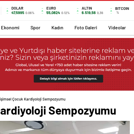
DOLAR
EURO
ALTIN
BITCOIN
47,5995
55,0824
6.519,56
%
0.06%
0.12%
0,36
Ekonomi
Spor
Kadın
Foto Galeri
Videolar
rişimsel Çocuk Kardiyoloji Sempozyumu
Kardiyoloji Sempozyumu