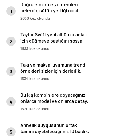
Doğru emzirme yöntemleri
nelerdir, sütün yettiği nasıl
1
anlaşılır?
2086 kez okundu
Taylor Swift yeni albüm planları
için düğmeye bastığını sosyal
2
medyadan duyurdu!
1633 kez okundu
Takı ve makyaj uyumuna trend
örnekleri sizler için derledik.
3
1534 kez okundu
Bu kış kombinlere doyacağınız
onlarca model ve onlarca detay.
4
1520 kez okundu
Annelik duygusunun ortak
tanımı diyebileceğimiz 10 başlık.
5