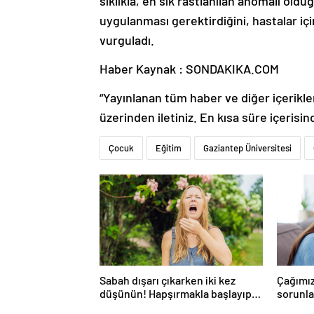
sıklıkla, en sık rastlanılan anomali oldu
uygulanması gerektirdiğini, hastalar içi
vurguladı.
Haber Kaynak : SONDAKIKA.COM
“Yayınlanan tüm haber ve diğer içerikler i
üzerinden iletiniz. En kısa süre içerisin
Çocuk
Eğitim
Gaziantep Üniversitesi
Sabah dışarı çıkarken iki kez
Çağımız
düşünün! Hapşırmakla başlayıp
sorunlar
astıma dönüşebiliyor
düşünm