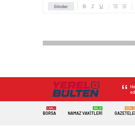
Gönder
Ha
ed
CANLI
ANLIK
GÜNLÜ
BORSA
NAMAZ VAKITLERI
GAZETELE