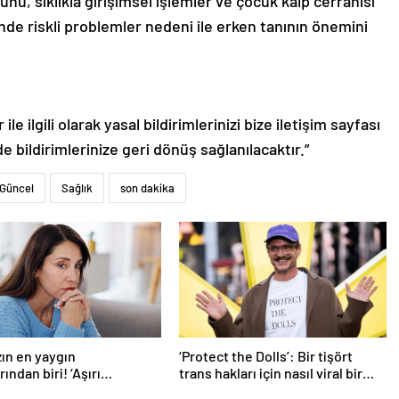
ğunu, sıklıkla girişimsel işlemler ve çocuk kalp cerrahisi
nde riskli problemler nedeni ile erken tanının önemini
le ilgili olarak yasal bildirimlerinizi bize iletişim sayfası
de bildirimlerinize geri dönüş sağlanılacaktır.”
Güncel
Sağlık
son dakika
ın en yaygın
‘Protect the Dolls’: Bir tişört
ından biri! ‘Aşırı
trans hakları için nasıl viral bir
eyle başa çıkmak
sembol haline geldi?