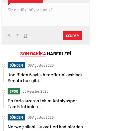
GÖNDER
SON DAKİKA
HABERLERİ
GÜNDEM
06 Ağustos 2026
Joe Biden 6 aylık hedeflerini açıkladı.
Senato buz gibi…
SPOR
06 Ağustos 2026
En fazla kızaran takım Antalyaspor!
Tam 5 futbolcu….
GÜNDEM
06 Ağustos 2026
Norweç silahlı kuvvetleri kadınlardan