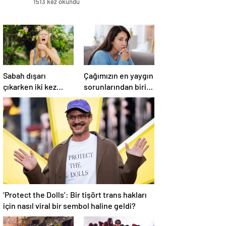
1513 kez okundu
Sabah dışarı
Çağımızın en yaygın
çıkarken iki kez
sorunlarından biri!
düşünün!
‘Aşırı düşünmeyle
Hapşırmakla
başa çıkmak
başlayıp astıma
mümkün’
dönüşebiliyor
‘Protect the Dolls’: Bir tişört trans hakları
için nasıl viral bir sembol haline geldi?