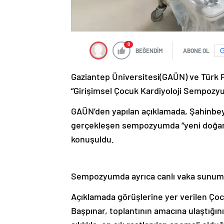
0
BEĞENDİM
ABONE OL
Gaziantep Üniversitesi(GAÜN) ve Türk Ped
“Girişimsel Çocuk Kardiyoloji Sempozy
GAÜN’den yapılan açıklamada, Şahinbe
gerçekleşen sempozyumda “yeni doğan y
konuşuldu.
Sempozyumda ayrıca canlı vaka sunumlar
Açıklamada görüşlerine yer verilen Çocu
Başpınar, toplantının amacına ulaştığını