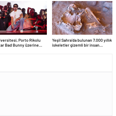
n’
iversitesi, Porto Rikolu
Yeşil Sahra’da bulunan 7.000 yıllık
ar Bad Bunny üzerine
iskeletler gizemli bir insan
ıyor
soyunu ortaya çıkardı