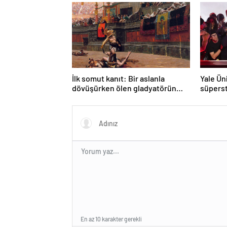
mümkü
İlk somut kanıt: Bir aslanla
Yale Ün
dövüşürken ölen gladyatörün
süperst
iskeleti bulundu
ders aç
En az 10 karakter gerekli