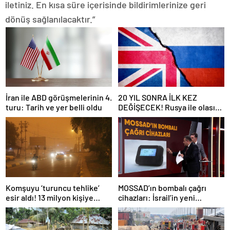
iletiniz. En kısa süre içerisinde bildirimlerinize geri
dönüş sağlanılacaktır.”
İran ile ABD görüşmelerinin 4.
20 YIL SONRA İLK KEZ
turu: Tarih ve yer belli oldu
DEĞİŞECEK! Rusya ile olası
savaş… İngiltere’nin gizli
planı güncelleniyor!
Komşuyu ‘turuncu tehlike’
MOSSAD’ın bombalı çağrı
esir aldı! 13 milyon kişiye
cihazları: İsrail’in yeni
“evde kalın” uyarısı…
suikastını MİT önledi