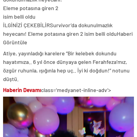
İLGİNİZİ ÇEKEBİLİR
Survivor’da dokunulmazlık
heyecanı! Eleme potasına giren 2 isim belli oldu
Haberi
Görüntüle
Atiye, yayınladığı karelere ”Bir kelebek dokundu
hayatımıza.. 6 yıl önce dünyaya gelen Ferahfeza’mız,
özgür ruhunla, ışığınla hep uç.. İyi ki doğdun!” notunu
düştü.
Haberin Devamı
class=’medyanet-inline-adv’>