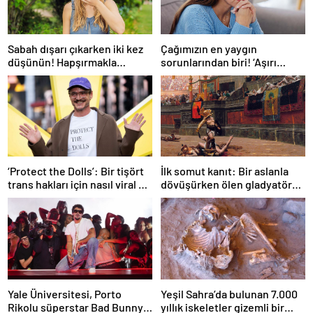
Sabah dışarı çıkarken iki kez
Çağımızın en yaygın
düşünün! Hapşırmakla
sorunlarından biri! ‘Aşırı
başlayıp astıma
düşünmeyle başa çıkmak
dönüşebiliyor
mümkün’
‘Protect the Dolls’: Bir tişört
İlk somut kanıt: Bir aslanla
trans hakları için nasıl viral bir
dövüşürken ölen gladyatörün
sembol haline geldi?
iskeleti bulundu
Yale Üniversitesi, Porto
Yeşil Sahra’da bulunan 7.000
Rikolu süperstar Bad Bunny
yıllık iskeletler gizemli bir