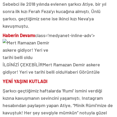
Sebebci ile 2018 yılında evlenen şarkıcı Atiye, bir yıl
sonra ilk kızı Ferah Feza’yı kucağına almıştı. Ünlü
şarkıcı, geçtiğimiz sene ise ikinci kızı Neva’ya
kavuşmuştu.
Haberin Devamı
class=’medyanet-inline-adv’>
İLGİNİZİ ÇEKEBİLİR
Mert Ramazan Demir askere
gidiyor! Yeri ve tarihi belli oldu
Haberi Görüntüle
YENİ YAŞINI KUTLADI
Şarkıcı geçtiğimiz haftalarda ‘Rumi’ ismini verdiği
kızına kavuşmanın sevincini yaşamıştı. Instagram
hesabından paylaşım yapan Atiye, “Minik Rûmi’mize de
kavuştuk! Her şey sevgiyle mümkün” notuyla güzel