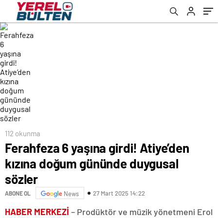
112 okunma
Ferahfeza 6 yaşına girdi! Atiye’den
kızına doğum gününde duygusal
sözler
27 Mart 2025 14:22
ABONE OL
News
HABER MERKEZİ
– Prodüktör ve müzik yönetmeni Erol