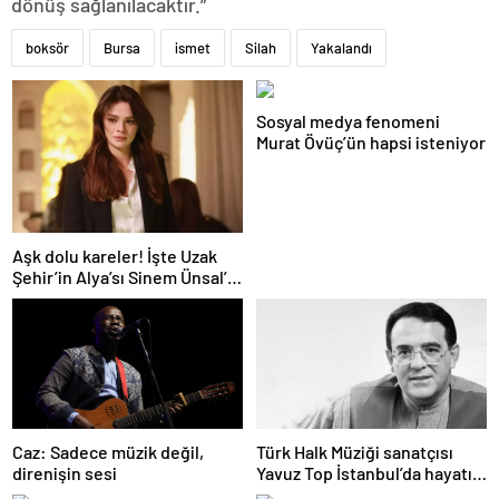
dönüş sağlanılacaktır.”
boksör
Bursa
ismet
Silah
Yakalandı
Sosyal medya fenomeni
Murat Övüç’ün hapsi isteniyor
Aşk dolu kareler! İşte Uzak
Şehir’in Alya’sı Sinem Ünsal’ın
gerçek hayattaki sevgilisi
Caz: Sadece müzik değil,
Türk Halk Müziği sanatçısı
direnişin sesi
Yavuz Top İstanbul’da hayatını
kaybetti