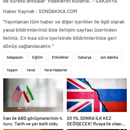
de sürekli anılsalar” ifadelerini kullandı. – SAKARYA
Haber Kaynak : SONDAKIKA.COM
“Yayınlanan tüm haber ve diğer içerikler ile ilgili olarak
yasal bildirimlerinizi bize iletişim sayfası üzerinden
iletiniz. En kısa süre içerisinde bildirimlerinize geri
dönüş sağlanılacaktır.”
Adapazarı
Eğitim
Etkinlikler
Sakarya
son dakika
Yaşam
Yerel
Yerel Haberler
İran ile ABD görüşmelerinin 4.
20 YIL SONRA İLK KEZ
turu: Tarih ve yer belli oldu
DEĞİŞECEK! Rusya ile olası
savaş… İngiltere’nin gizli