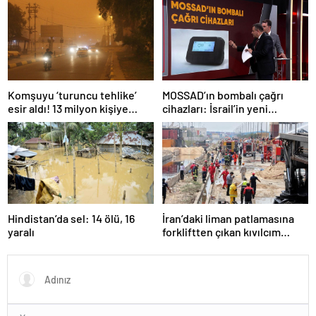
planı güncelleniyor!
Komşuyu ‘turuncu tehlike’
MOSSAD’ın bombalı çağrı
esir aldı! 13 milyon kişiye
cihazları: İsrail’in yeni
“evde kalın” uyarısı…
suikastını MİT önledi
Hindistan’da sel: 14 ölü, 16
İran’daki liman patlamasına
yaralı
forkliftten çıkan kıvılcım
neden olmuş