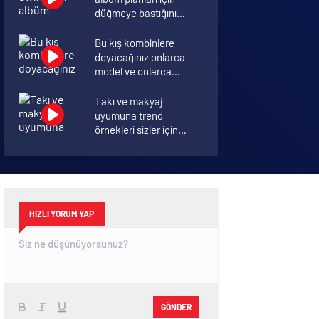
düğmeye bastığını
sosyal medyadan
duyurdu!
Bu kış kombinlere
doyacağınız onlarca
model ve onlarca
detay.
Takı ve makyaj
uyumuna trend
örnekleri sizler için
derledik.
Annelik duygusunun
ortak tanımı
diyebileceğimiz 10
başlık.
HIZLI YORUM YAP
GÖNDER