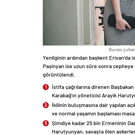
Burası yukarı
Yenilginin ardından başkent Erivan’da i
Paşinyan ise uzun süre sonra cepheye s
görüntülendi.
İstifa çağrılarına direnen Başbakan
Karabağ’ın yöneticisi Arayik Haruty
İkilinin buluşmasına dair yapılan a
ve normal yaşamın başlaması masaya
Şimdiye kadar 25 bin Ermeninin Dağ
Harutyunyan, savaşta ölen askerleri