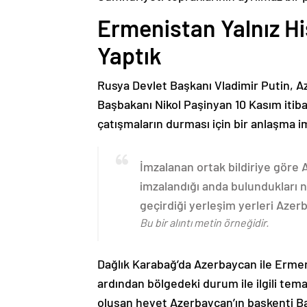
Ermenistan Yalnız H
Yaptık
Rusya Devlet Başkanı Vladimir Putin, 
Başbakanı Nikol Paşinyan 10 Kasım itib
çatışmaların durması için bir anlaşma i
İmzalanan ortak bildiriye göre
imzalandığı anda bulundukları n
geçirdiği yerleşim yerleri Aze
Bu bir alıntı metin örneğidir.
Dağlık Karabağ’da Azerbaycan ile Erme
ardından bölgedeki durum ile ilgili t
oluşan heyet Azerbaycan’ın başkenti B