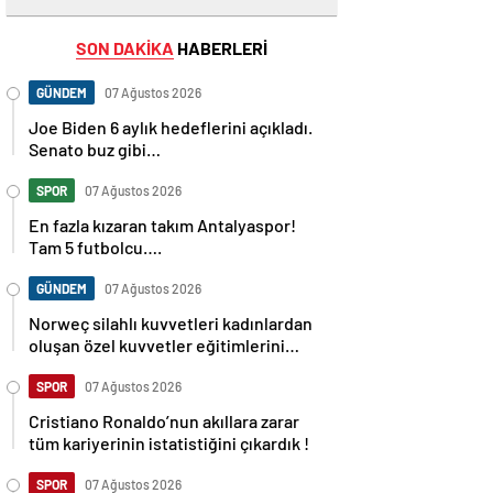
SON DAKİKA
HABERLERİ
GÜNDEM
07 Ağustos 2026
Joe Biden 6 aylık hedeflerini açıkladı.
Senato buz gibi…
SPOR
07 Ağustos 2026
En fazla kızaran takım Antalyaspor!
Tam 5 futbolcu….
GÜNDEM
07 Ağustos 2026
Norweç silahlı kuvvetleri kadınlardan
oluşan özel kuvvetler eğitimlerini
başlattı.
SPOR
07 Ağustos 2026
Cristiano Ronaldo’nun akıllara zarar
tüm kariyerinin istatistiğini çıkardık !
SPOR
07 Ağustos 2026