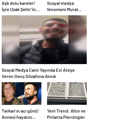
Aşk dolu kareler!
Sosyal medya
İşte Uzak Şehir’in
fenomeni Murat
Alya’sı Sinem
Övüç’ün hapsi
Ünsal’ın gerçek
isteniyor
hayattaki sevgilisi
Sosyal Medya Canlı Yayında Evi Ateşe
Veren Genç Gözaltına Alındı
Tarkan’ın acı günü!
Yeni Trend: Altın ve
Annesi hayatını
Pırlanta Piercingler
kaybetti