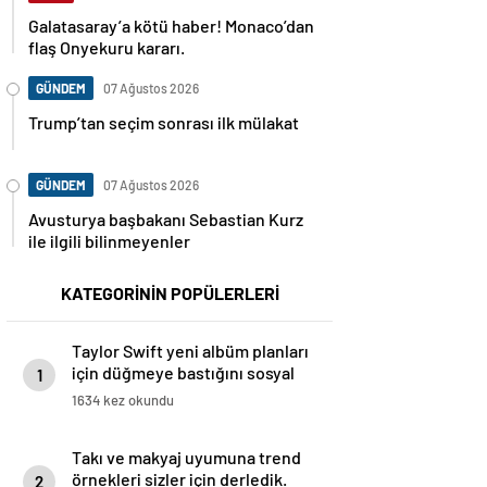
Galatasaray’a kötü haber! Monaco’dan
flaş Onyekuru kararı.
GÜNDEM
07 Ağustos 2026
Trump’tan seçim sonrası ilk mülakat
GÜNDEM
07 Ağustos 2026
Avusturya başbakanı Sebastian Kurz
ile ilgili bilinmeyenler
KATEGORİNİN POPÜLERLERİ
Taylor Swift yeni albüm planları
için düğmeye bastığını sosyal
1
medyadan duyurdu!
1634 kez okundu
Takı ve makyaj uyumuna trend
örnekleri sizler için derledik.
2