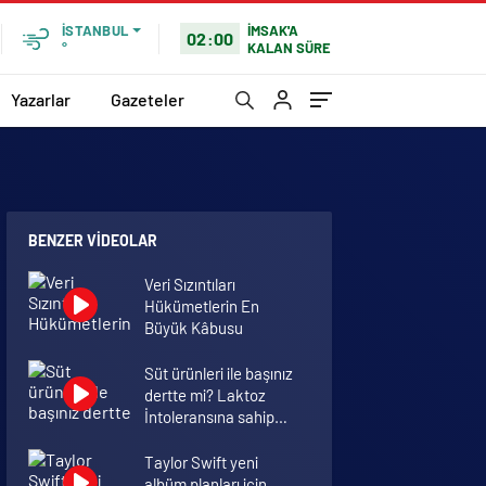
İMSAK'A
İSTANBUL
02:00
KALAN SÜRE
°
Yazarlar
Gazeteler
BENZER VIDEOLAR
Veri Sızıntıları
Hükümetlerin En
Büyük Kâbusu
Süt ürünleri ile başınız
dertte mi? Laktoz
İntoleransına sahip
olabilirsiniz!
Taylor Swift yeni
albüm planları için