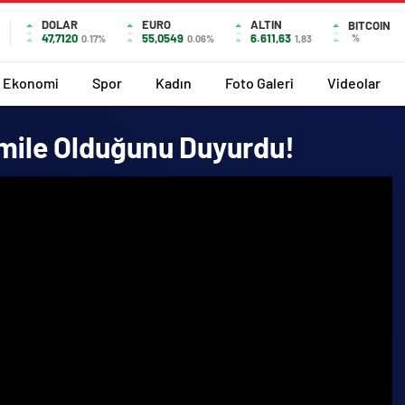
DOLAR
EURO
ALTIN
BITCOIN
47,7120
55,0549
6.611,63
%
0.17%
0.06%
1,83
Ekonomi
Spor
Kadın
Foto Galeri
Videolar
mile Olduğunu Duyurdu!