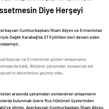
issetmesin Diye Herşeyi
Azerbaycan Cumhurbaşkanı İlham Aliyev ve Ermenistan
ariyle Dağlık Karabağ’da 27 Eylül’den beri devam eden
mzalamıştı.
 Azerbaycan ve Ermenistan güçleri anlaşmanın
oktalarda kaldı. Böylece çatışmalar esnasında ele
rbaycan’ın denetimine geçmiş oldu.
nistan arasında çatışmaları sonlandıran anlaşmanın
emaslarda bulunmak üzere Rus hükümet üyelerinden
akü’ye gitmiş, Azerbaycan Cumhurbaşkanı İlham Aliyev,