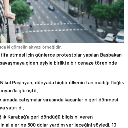
da ki görselin altyazı örneğidir.
stifa etmesi için günlerce protestolar yapılan Başbakan
avaşmaya giden eşiyle birlikte bir cenaze töreninde
 Nikol Paşinyan, dünyada hiçbir ülkenin tanımadığı Dağlık
unyan’la görüştü.
çıklamada çatışmalar sırasında kaçanların geri dönmesi
 yatırıldı.
lık Karabağ’a geri döndüğü bilgisini veren
n ailelerine 600 dolar yardım verileceğini söyledi. 10