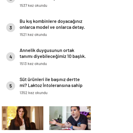
1537 kez okundu
Bu kış kombinlere doyacağınız
onlarca model ve onlarca detay.
3
1521 kez okundu
Annelik duygusunun ortak
tanımı diyebileceğimiz 10 başlık.
4
1513 kez okundu
Süt ürünleri ile başınız dertte
mi? Laktoz İntoleransına sahip
5
olabilirsiniz!
1352 kez okundu