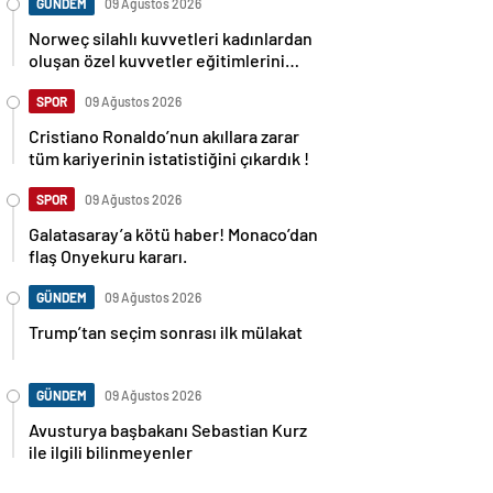
GÜNDEM
09 Ağustos 2026
Norweç silahlı kuvvetleri kadınlardan
oluşan özel kuvvetler eğitimlerini
başlattı.
SPOR
09 Ağustos 2026
Cristiano Ronaldo’nun akıllara zarar
tüm kariyerinin istatistiğini çıkardık !
SPOR
09 Ağustos 2026
Galatasaray’a kötü haber! Monaco’dan
flaş Onyekuru kararı.
GÜNDEM
09 Ağustos 2026
Trump’tan seçim sonrası ilk mülakat
GÜNDEM
09 Ağustos 2026
Avusturya başbakanı Sebastian Kurz
ile ilgili bilinmeyenler