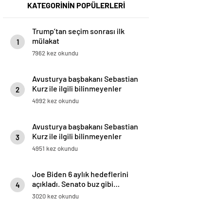
KATEGORİNİN POPÜLERLERİ
Trump’tan seçim sonrası ilk
mülakat
1
7962 kez okundu
Avusturya başbakanı Sebastian
Kurz ile ilgili bilinmeyenler
2
4992 kez okundu
Avusturya başbakanı Sebastian
Kurz ile ilgili bilinmeyenler
3
4951 kez okundu
Joe Biden 6 aylık hedeflerini
açıkladı. Senato buz gibi…
4
3020 kez okundu