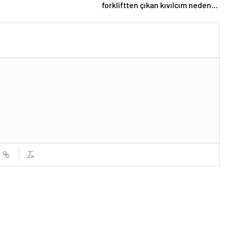
forkliftten çıkan kıvılcım neden
olmuş