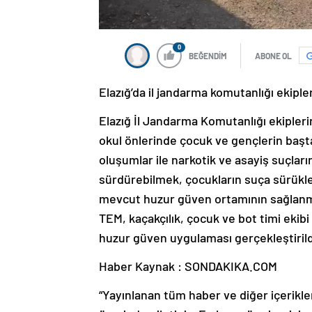
0
BEĞENDİM
ABONE OL
Elazığ’da il jandarma komutanlığı ekiple
Elazığ İl Jandarma Komutanlığı ekiple
okul önlerinde çocuk ve gençlerin başt
oluşumlar ile narkotik ve asayiş suçla
sürdürebilmek, çocukların suça sürükl
mevcut huzur güven ortamının sağlanmas
TEM, kaçakçılık, çocuk ve bot timi ekib
huzur güven uygulaması gerçekleştirild
Haber Kaynak : SONDAKIKA.COM
“Yayınlanan tüm haber ve diğer içerikler i