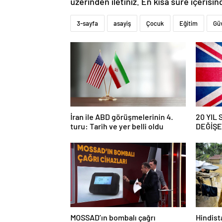
üzerinden iletiniz. En kısa süre içerisin
3-sayfa
asayiş
Çocuk
Eğitim
Güv
İran ile ABD görüşmelerinin 4.
20 YIL
turu: Tarih ve yer belli oldu
DEĞİŞEC
savaş… İ
güncell
MOSSAD’ın bombalı çağrı
Hindista