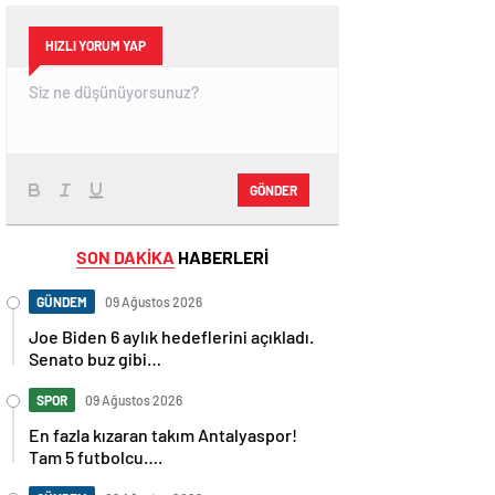
HIZLI YORUM YAP
GÖNDER
SON DAKİKA
HABERLERİ
GÜNDEM
09 Ağustos 2026
Joe Biden 6 aylık hedeflerini açıkladı.
Senato buz gibi…
SPOR
09 Ağustos 2026
En fazla kızaran takım Antalyaspor!
Tam 5 futbolcu….