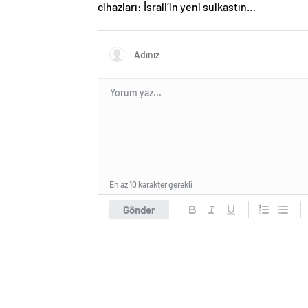
cihazları: İsrail’in yeni suikastını
MİT önledi
En az 10 karakter gerekli
Gönder