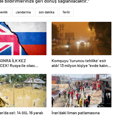
de bildirimlerinize geri dönüş sağlanılacaktır.”
enlik
Jandarma
son dakika
Terör
 SONRA İLK KEZ
Komşuyu ‘turuncu tehlike’ esir
EK! Rusya ile olası
aldı! 13 milyon kişiye “evde kalın”
ngiltere’nin gizli planı
uyarısı…
eniyor!
n’da sel: 14 ölü, 16 yaralı
İran’daki liman patlamasına