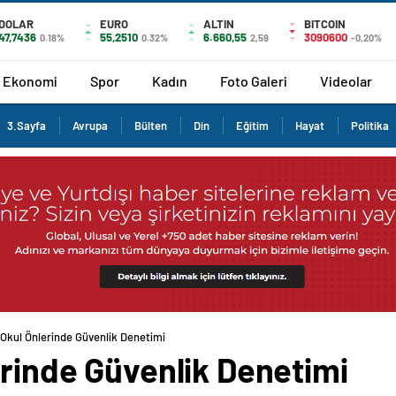
DOLAR
EURO
ALTIN
BITCOIN
47,7436
55,2510
6.660,55
3090600
0.18%
0.32%
2,59
-0,20%
Ekonomi
Spor
Kadın
Foto Galeri
Videolar
3.Sayfa
Avrupa
Bülten
Din
Eğitim
Hayat
Politika
 Okul Önlerinde Güvenlik Denetimi
erinde Güvenlik Denetimi