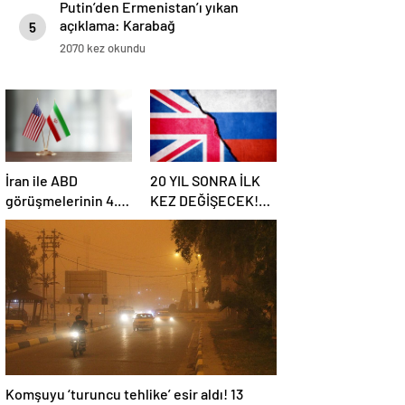
Putin’den Ermenistan’ı yıkan
açıklama: Karabağ
5
Azerbaycan’ın ayrılmaz bir
2070 kez okundu
parçasıdır!
İran ile ABD
20 YIL SONRA İLK
görüşmelerinin 4.
KEZ DEĞİŞECEK!
turu: Tarih ve yer
Rusya ile olası
belli oldu
savaş…
İngiltere’nin gizli
planı güncelleniyor!
Komşuyu ‘turuncu tehlike’ esir aldı! 13