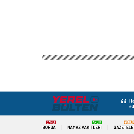
Ha
ed
CANLI
ANLIK
GÜNLÜ
BORSA
NAMAZ VAKITLERI
GAZETELE