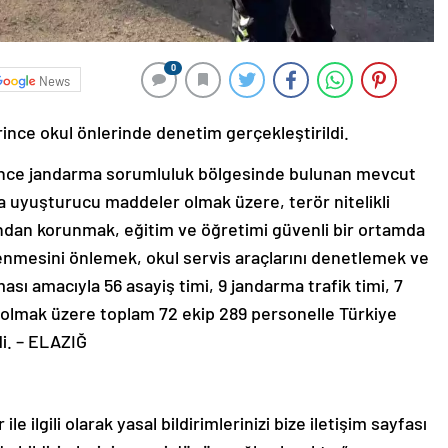
0
News
rince okul önlerinde denetim gerçekleştirildi.
rince jandarma sorumluluk bölgesinde bulunan mevcut
a uyuşturucu maddeler olmak üzere, terör nitelikli
rından korunmak, eğitim ve öğretimi güvenli bir ortamda
enmesini önlemek, okul servis araçlarını denetlemek ve
ı amacıyla 56 asayiş timi, 9 jandarma trafik timi, 7
i olmak üzere toplam 72 ekip 289 personelle Türkiye
i. – ELAZIĞ
le ilgili olarak yasal bildirimlerinizi bize iletişim sayfası