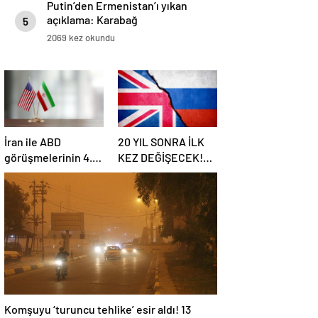
Putin’den Ermenistan’ı yıkan
açıklama: Karabağ
5
Azerbaycan’ın ayrılmaz bir
2069 kez okundu
parçasıdır!
İran ile ABD
20 YIL SONRA İLK
görüşmelerinin 4.
KEZ DEĞİŞECEK!
turu: Tarih ve yer
Rusya ile olası
belli oldu
savaş…
İngiltere’nin gizli
planı güncelleniyor!
Komşuyu ‘turuncu tehlike’ esir aldı! 13