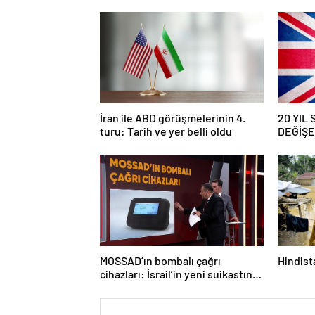
İran ile ABD görüşmelerinin 4.
20 YIL
turu: Tarih ve yer belli oldu
DEĞİŞEC
savaş… İ
güncell
MOSSAD’ın bombalı çağrı
Hindista
cihazları: İsrail’in yeni suikastını
MİT önledi