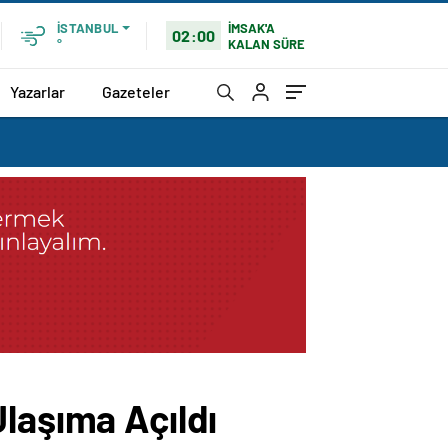
İMSAK'A
İSTANBUL
02:00
KALAN SÜRE
°
Yazarlar
Gazeteler
laşıma Açıldı