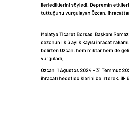
ilerlediklerini söyledi. Depremin etkil
tuttuğunu vurgulayan Özcan, ihracattan 2
Malatya Ticaret Borsası Başkanı Ramaz
sezonun ilk 6 aylık kayısı ihracat rakaml
belirten Özcan, hem miktar hem de gelir
vurguladı.
Özcan, 1 Ağustos 2024 – 31 Temmuz 2025 
ihracatı hedeflediklerini belirterek, ilk 
Sezonun kalan 6 ayında da 50 bin ton d
ifade eden Özcan, bu rakamların geçmiş 
Ocak ayında gerçekleştirilen ihracata il
ihracatı yapıldığını ve bu ihracattan 36 
aylık dönemde toplam ihracatın 50 bin t