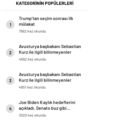
KATEGORİNİN POPÜLERLERİ
Trump’tan seçim sonrası ilk
mülakat
1
7962 kez okundu
Avusturya başbakanı Sebastian
Kurz ile ilgili bilinmeyenler
2
4992 kez okundu
Avusturya başbakanı Sebastian
Kurz ile ilgili bilinmeyenler
3
4951 kez okundu
Joe Biden 6 aylık hedeflerini
açıkladı. Senato buz gibi…
4
3020 kez okundu