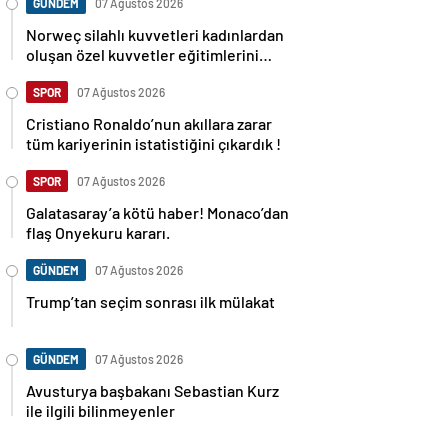
GÜNDEM
07 Ağustos 2026
Norweç silahlı kuvvetleri kadınlardan
oluşan özel kuvvetler eğitimlerini
başlattı.
SPOR
07 Ağustos 2026
Cristiano Ronaldo’nun akıllara zarar
tüm kariyerinin istatistiğini çıkardık !
SPOR
07 Ağustos 2026
Galatasaray’a kötü haber! Monaco’dan
flaş Onyekuru kararı.
GÜNDEM
07 Ağustos 2026
Trump’tan seçim sonrası ilk mülakat
GÜNDEM
07 Ağustos 2026
Avusturya başbakanı Sebastian Kurz
ile ilgili bilinmeyenler