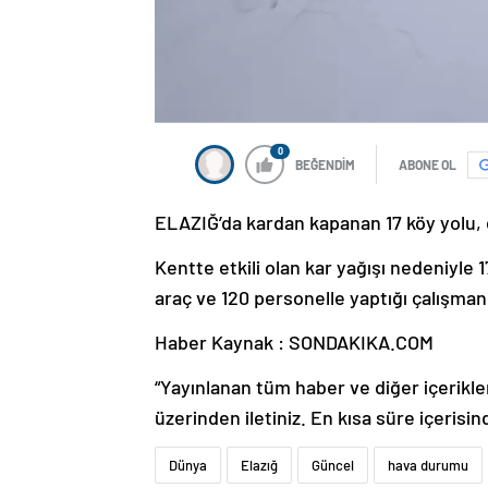
0
BEĞENDİM
ABONE OL
ELAZIĞ’da kardan kapanan 17 köy yolu, e
Kentte etkili olan kar yağışı nedeniyle 1
araç ve 120 personelle yaptığı çalışmanı
Haber Kaynak : SONDAKIKA.COM
“Yayınlanan tüm haber ve diğer içerikler i
üzerinden iletiniz. En kısa süre içerisin
Dünya
Elazığ
Güncel
hava durumu