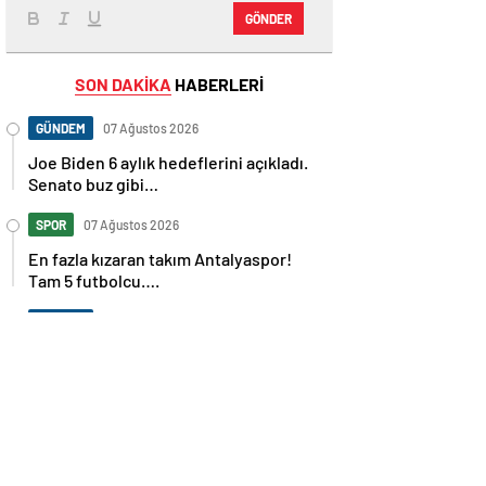
GÖNDER
SON DAKİKA
HABERLERİ
GÜNDEM
07 Ağustos 2026
Joe Biden 6 aylık hedeflerini açıkladı.
Senato buz gibi…
SPOR
07 Ağustos 2026
En fazla kızaran takım Antalyaspor!
Tam 5 futbolcu….
GÜNDEM
07 Ağustos 2026
Norweç silahlı kuvvetleri kadınlardan
oluşan özel kuvvetler eğitimlerini
başlattı.
SPOR
07 Ağustos 2026
Cristiano Ronaldo’nun akıllara zarar
tüm kariyerinin istatistiğini çıkardık !