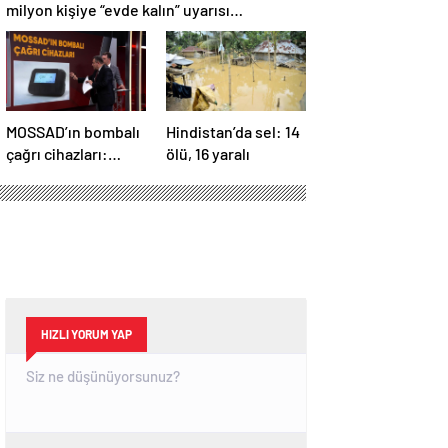
milyon kişiye “evde kalın” uyarısı…
MOSSAD’ın bombalı
Hindistan’da sel: 14
çağrı cihazları:
ölü, 16 yaralı
İsrail’in yeni
suikastını MİT
önledi
HIZLI YORUM YAP