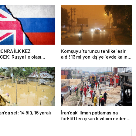
 SONRA İLK KEZ
Komşuyu ‘turuncu tehlike’ esir
EK! Rusya ile olası
aldı! 13 milyon kişiye “evde kalın”
ngiltere’nin gizli planı
uyarısı…
eniyor!
n’da sel: 14 ölü, 16 yaralı
İran’daki liman patlamasına
forkliftten çıkan kıvılcım neden
olmuş