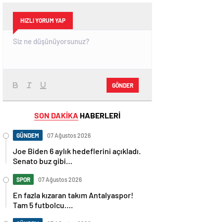
HIZLI YORUM YAP
GÖNDER
SON DAKİKA
HABERLERİ
GÜNDEM
07 Ağustos 2026
Joe Biden 6 aylık hedeflerini açıkladı.
Senato buz gibi…
SPOR
07 Ağustos 2026
En fazla kızaran takım Antalyaspor!
Tam 5 futbolcu….