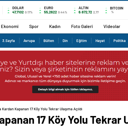
DOLAR
EURO
ALTIN
BITCOIN
47,7102
55,2622
6.672,72
%
0.17%
0.44%
2,77
Ekonomi
Spor
Kadın
Foto Galeri
Videolar
3.Sayfa
Avrupa
Bülten
Din
Eğitim
Hayat
Politika
da Kardan Kapanan 17 Köy Yolu Tekrar Ulaşıma Açıldı
apanan 17 Köy Yolu Tekrar U