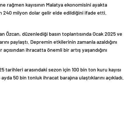
erine rağmen kayısının Malatya ekonomisini ayakta
40 milyon dolar gelir elde edildiğini ifade etti.
an Özcan, düzenlediği basın toplantısında Ocak 2025 ve
arını paylaştı. Depremin etkilerinin zamanla azaldığını
 açısından ihracatta önemli bir artış yaşandığını
tarihleri arasındaki sezon için 100 bin ton kuru kayısı
6 ayda 50 bin tonluk ihracat barajına ulaştıklarını açıkladı.
aha ihracat gerçekleştirilerek hedefin tamamlanacağını
yıllara göre önemli bir artış gösterdiğini söyledi.
işkin de bilgi veren Özcan, 7 bin 506 ton kuru kayısı
milyon 27 bin dolar gelir elde edildiğini aktararak son 6
ona ulaştığını ve 240 milyon 57 bin dolar gelir