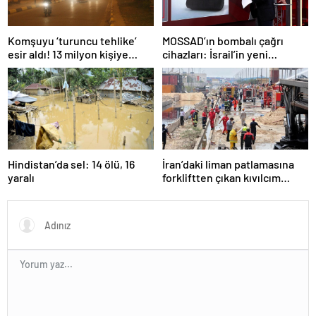
Komşuyu ‘turuncu tehlike’
MOSSAD’ın bombalı çağrı
esir aldı! 13 milyon kişiye
cihazları: İsrail’in yeni
“evde kalın” uyarısı…
suikastını MİT önledi
Hindistan’da sel: 14 ölü, 16
İran’daki liman patlamasına
yaralı
forkliftten çıkan kıvılcım
neden olmuş