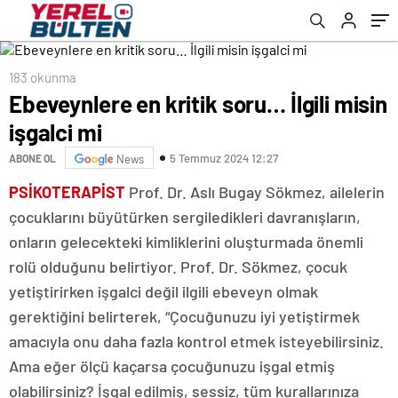
183 okunma
Ebeveynlere en kritik soru… İlgili misin
işgalci mi
5 Temmuz 2024 12:27
ABONE OL
News
PSİKOTERAPİST
Prof. Dr. Aslı Bugay Sökmez, ailelerin
çocuklarını büyütürken sergiledikleri davranışların,
onların gelecekteki kimliklerini oluşturmada önemli
rolü olduğunu belirtiyor. Prof. Dr. Sökmez, çocuk
yetiştirirken işgalci değil ilgili ebeveyn olmak
gerektiğini belirterek, “Çocuğunuzu iyi yetiştirmek
amacıyla onu daha fazla kontrol etmek isteyebilirsiniz.
Ama eğer ölçü kaçarsa çocuğunuzu işgal etmiş
olabilirsiniz? İşgal edilmiş, sessiz, tüm kurallarınıza