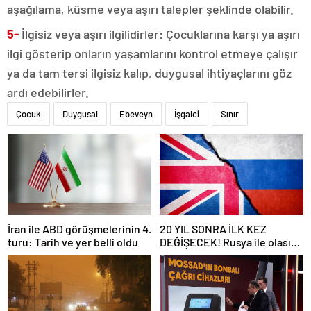
aşağılama, küsme veya aşırı talepler şeklinde olabilir.
5-
İlgisiz veya aşırı ilgilidirler: Çocuklarına karşı ya aşırı
ilgi gösterip onların yaşamlarını kontrol etmeye çalışır
ya da tam tersi ilgisiz kalıp, duygusal ihtiyaçlarını göz
ardı edebilirler.
Çocuk
Duygusal
Ebeveyn
İşgalci
Sınır
İran ile ABD görüşmelerinin 4.
20 YIL SONRA İLK KEZ
turu: Tarih ve yer belli oldu
DEĞİŞECEK! Rusya ile olası
savaş… İngiltere’nin gizli
planı güncelleniyor!