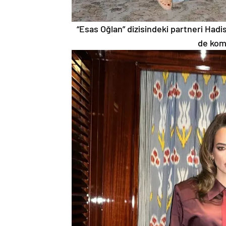
“Esas Oğlan” dizisindeki partneri Had
de kom