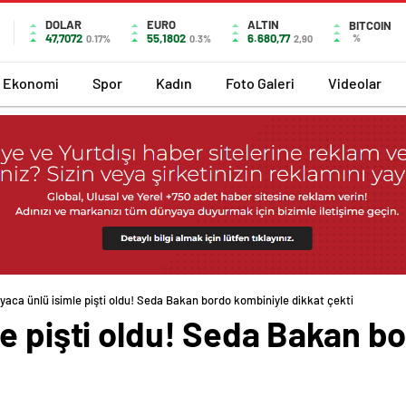
DOLAR
EURO
ALTIN
BITCOIN
47,7072
55,1802
6.680,77
%
0.17%
0.3%
2,90
Ekonomi
Spor
Kadın
Foto Galeri
Videolar
yaca ünlü isimle pişti oldu! Seda Bakan bordo kombiniyle dikkat çekti
e pişti oldu! Seda Bakan b