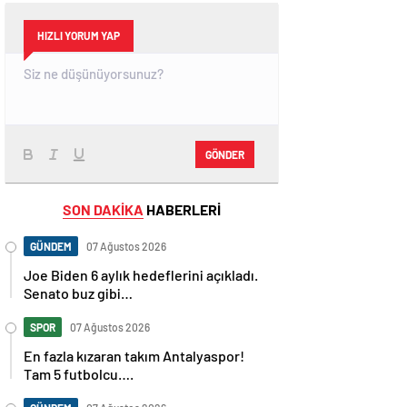
HIZLI YORUM YAP
GÖNDER
SON DAKİKA
HABERLERİ
GÜNDEM
07 Ağustos 2026
Joe Biden 6 aylık hedeflerini açıkladı.
Senato buz gibi…
SPOR
07 Ağustos 2026
En fazla kızaran takım Antalyaspor!
Tam 5 futbolcu….