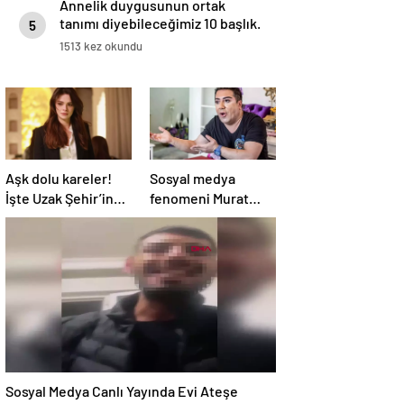
Annelik duygusunun ortak
tanımı diyebileceğimiz 10 başlık.
5
1513 kez okundu
Aşk dolu kareler!
Sosyal medya
İşte Uzak Şehir’in
fenomeni Murat
Alya’sı Sinem
Övüç’ün hapsi
Ünsal’ın gerçek
isteniyor
hayattaki sevgilisi
Sosyal Medya Canlı Yayında Evi Ateşe