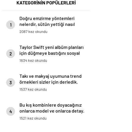
KATEGORİNİN POPÜLERLERİ
Doğru emzirme yöntemleri
nelerdir, sütün yettiği nasıl
1
anlaşılır?
2087 kez okundu
Taylor Swift yeni albüm planları
için düğmeye bastığını sosyal
2
medyadan duyurdu!
1634 kez okundu
Takı ve makyaj uyumuna trend
örnekleri sizler için derledik.
3
1537 kez okundu
Bu kış kombinlere doyacağınız
onlarca model ve onlarca detay.
4
1521 kez okundu