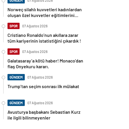
GÜNDEM
07 Ağustos 2026
Norweç silahlı kuvvetleri kadınlardan
oluşan özel kuvvetler eğitimlerini
başlattı.
SPOR
07 Ağustos 2026
Cristiano Ronaldo’nun akıllara zarar
tüm kariyerinin istatistiğini çıkardık !
SPOR
07 Ağustos 2026
Galatasaray’a kötü haber! Monaco’dan
flaş Onyekuru kararı.
GÜNDEM
07 Ağustos 2026
Trump’tan seçim sonrası ilk mülakat
GÜNDEM
07 Ağustos 2026
Avusturya başbakanı Sebastian Kurz
ile ilgili bilinmeyenler