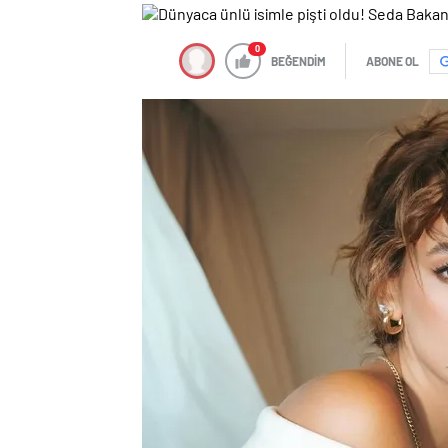
0
BEĞENDİM
ABONE OL