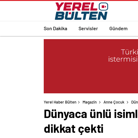
Son Dakika
Servisler
Gündem
Yerel Haber Bülten
Magazin
Anne Çocuk
Dün
Dünyaca ünlü isiml
dikkat çekti