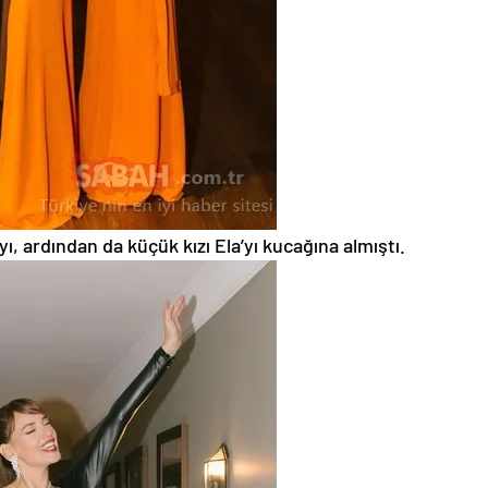
yı, ardından da küçük kızı Ela’yı kucağına almıştı.