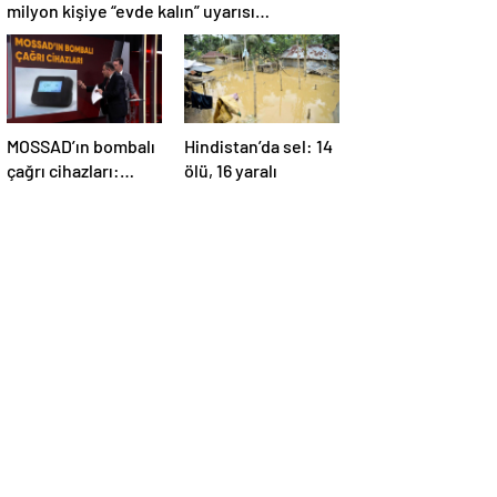
milyon kişiye “evde kalın” uyarısı…
MOSSAD’ın bombalı
Hindistan’da sel: 14
çağrı cihazları:
ölü, 16 yaralı
İsrail’in yeni
suikastını MİT
önledi