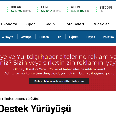
DOLAR
EURO
ALTIN
BITCOIN
47,5974
55,1283
6.568,84
%
0.05%
0.19%
1,12
Ekonomi
Spor
Kadın
Foto Galeri
Videolar
3.Sayfa
Avrupa
Bülten
Din
Eğitim
Hayat
Politika
e Filistin’e Destek Yürüyüşü
’e Destek Yürüyüşü