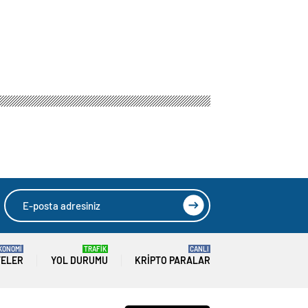
r
HIZLI YORUM YAP
GÖNDER