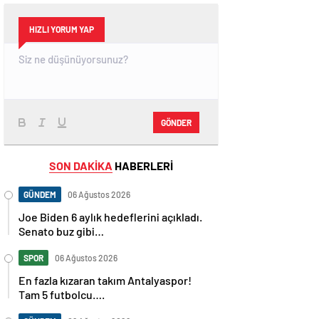
HIZLI YORUM YAP
GÖNDER
SON DAKİKA
HABERLERİ
GÜNDEM
06 Ağustos 2026
Joe Biden 6 aylık hedeflerini açıkladı.
Senato buz gibi…
SPOR
06 Ağustos 2026
En fazla kızaran takım Antalyaspor!
Tam 5 futbolcu….