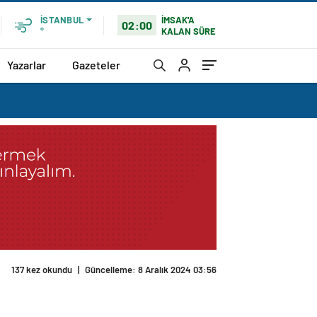
İMSAK'A
İSTANBUL
02:00
KALAN SÜRE
°
Yazarlar
Gazeteler