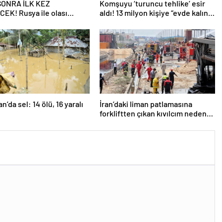
 SONRA İLK KEZ
Komşuyu ‘turuncu tehlike’ esir
EK! Rusya ile olası
aldı! 13 milyon kişiye “evde kalın”
ngiltere’nin gizli planı
uyarısı…
eniyor!
n’da sel: 14 ölü, 16 yaralı
İran’daki liman patlamasına
forkliftten çıkan kıvılcım neden
olmuş