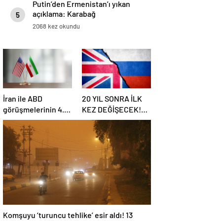
Putin’den Ermenistan’ı yıkan
açıklama: Karabağ
5
Azerbaycan’ın ayrılmaz bir
2068 kez okundu
parçasıdır!
İran ile ABD
20 YIL SONRA İLK
görüşmelerinin 4.
KEZ DEĞİŞECEK!
turu: Tarih ve yer
Rusya ile olası
belli oldu
savaş…
İngiltere’nin gizli
planı güncelleniyor!
Komşuyu ‘turuncu tehlike’ esir aldı! 13