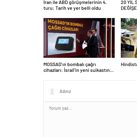
İran ile ABD görüşmelerinin 4.
20 YIL
turu: Tarih ve yer belli oldu
DEĞİŞEC
savaş… İ
güncell
MOSSAD’ın bombalı çağrı
Hindista
cihazları: İsrail’in yeni suikastını
MİT önledi