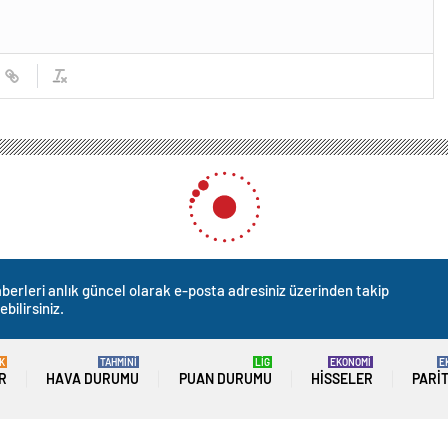
an’da AB Müzakereleri Protesto Ediliyor
zakereleri Protesto Ediliyo