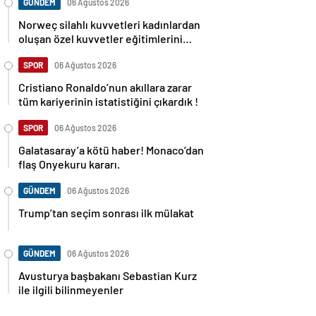
GÜNDEM
06 Ağustos 2026
Norweç silahlı kuvvetleri kadınlardan
oluşan özel kuvvetler eğitimlerini
başlattı.
SPOR
06 Ağustos 2026
Cristiano Ronaldo’nun akıllara zarar
tüm kariyerinin istatistiğini çıkardık !
SPOR
06 Ağustos 2026
Galatasaray’a kötü haber! Monaco’dan
flaş Onyekuru kararı.
GÜNDEM
06 Ağustos 2026
Trump’tan seçim sonrası ilk mülakat
GÜNDEM
06 Ağustos 2026
Avusturya başbakanı Sebastian Kurz
ile ilgili bilinmeyenler