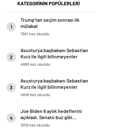
KATEGORİNİN POPÜLERLERİ
Trump’tan seçim sonrası ilk
mülakat
1
7961 kez okundu
Avusturya başbakanı Sebastian
Kurz ile ilgili bilinmeyenler
2
4989 kez okundu
Avusturya başbakanı Sebastian
Kurz ile ilgili bilinmeyenler
3
4949 kez okundu
Joe Biden 6 aylık hedeflerini
açıkladı. Senato buz gibi…
4
3019 kez okundu