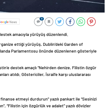
0
News
e destek amacıyla yürüyüş düzenlendi.
rganize ettiği yürüyüş, Dublin’deki Garden of
rlanda Parlamentosu önünde düzenlenen gösteriyle
istin’e destek amaçlı “Nehirden denize, Filistin özgür
arı atıldı. Göstericiler, İsrail’e karşı uluslararası
finanse etmeyi durdurun” yazılı pankart ile “Sesinizi
”, “Filistin için özgürlük ve adalet” yazılı dövizler