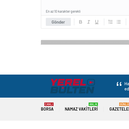
En az 10 karakter gerekli
Gönder
Yerel Haber Bülten
Gündem
3.Sayfa
Gürcist
Gürcistan’da AB Mü