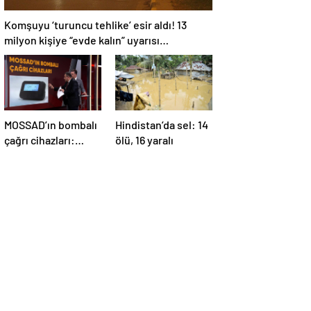
Komşuyu ‘turuncu tehlike’ esir aldı! 13
milyon kişiye “evde kalın” uyarısı…
MOSSAD’ın bombalı
Hindistan’da sel: 14
çağrı cihazları:
ölü, 16 yaralı
İsrail’in yeni
suikastını MİT
önledi