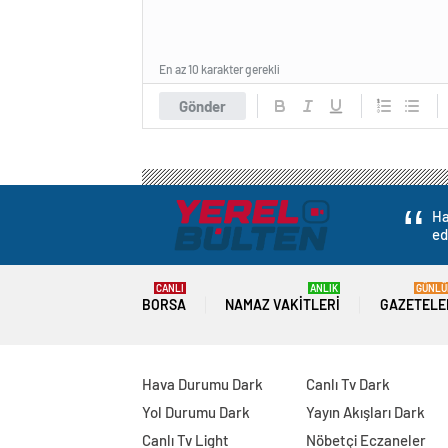
En az 10 karakter gerekli
Gönder
Ha
ed
CANLI
ANLIK
GÜNLÜ
BORSA
NAMAZ VAKITLERI
GAZETELE
Hava Durumu Dark
Canlı Tv Dark
Yol Durumu Dark
Yayın Akışları Dark
Canlı Tv Light
Nöbetçi Eczaneler