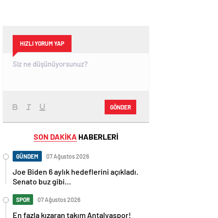
HIZLI YORUM YAP
GÖNDER
SON DAKİKA
HABERLERİ
GÜNDEM
07 Ağustos 2026
Joe Biden 6 aylık hedeflerini açıkladı.
Senato buz gibi…
SPOR
07 Ağustos 2026
En fazla kızaran takım Antalyaspor!