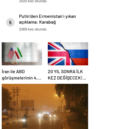
3020 kez okundu
Putin’den Ermenistan’ı yıkan
açıklama: Karabağ
5
Azerbaycan’ın ayrılmaz bir
2069 kez okundu
parçasıdır!
İran ile ABD
20 YIL SONRA İLK
görüşmelerinin 4.
KEZ DEĞİŞECEK!
turu: Tarih ve yer
Rusya ile olası
belli oldu
savaş…
İngiltere’nin gizli
planı güncelleniyor!