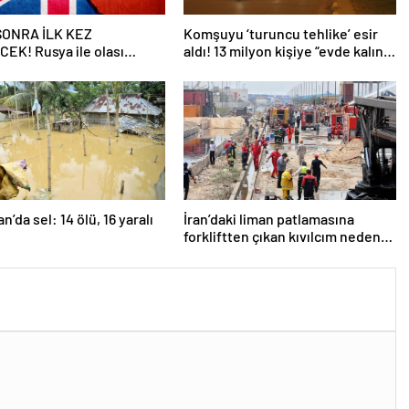
 SONRA İLK KEZ
Komşuyu ‘turuncu tehlike’ esir
EK! Rusya ile olası
aldı! 13 milyon kişiye “evde kalın”
ngiltere’nin gizli planı
uyarısı…
eniyor!
n’da sel: 14 ölü, 16 yaralı
İran’daki liman patlamasına
forkliftten çıkan kıvılcım neden
olmuş