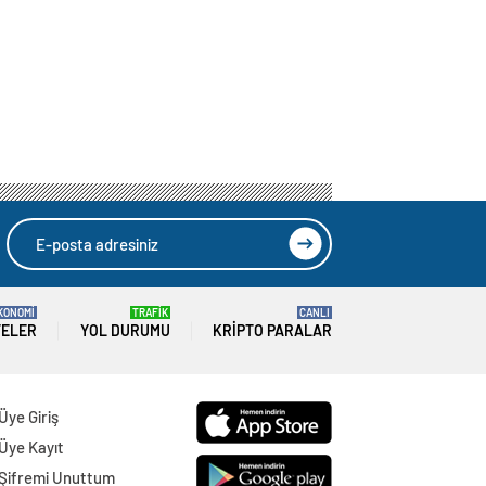
KONOMİ
TRAFİK
CANLI
TELER
YOL DURUMU
KRIPTO PARALAR
Üye Giriş
Üye Kayıt
Şifremi Unuttum