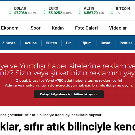
DOLAR
EURO
ALTIN
BITCOIN
47,7064
55,0252
6.567,70
%
0.17%
0.01%
1,16
Ekonomi
Spor
Kadın
Foto Galeri
Videolar
3.Sayfa
Avrupa
Bülten
Din
Eğitim
Hayat
Politika
r’da çocuklar, sıfır atık bilinciyle kendi oyuncaklarını yapıyor
lar, sıfır atık bilinciyle ke