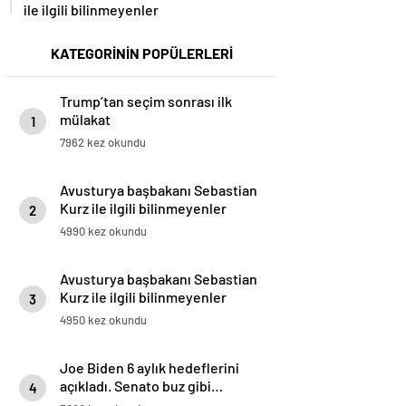
ile ilgili bilinmeyenler
KATEGORİNİN POPÜLERLERİ
Trump’tan seçim sonrası ilk
mülakat
1
7962 kez okundu
Avusturya başbakanı Sebastian
Kurz ile ilgili bilinmeyenler
2
4990 kez okundu
Avusturya başbakanı Sebastian
Kurz ile ilgili bilinmeyenler
3
4950 kez okundu
Joe Biden 6 aylık hedeflerini
açıkladı. Senato buz gibi…
4