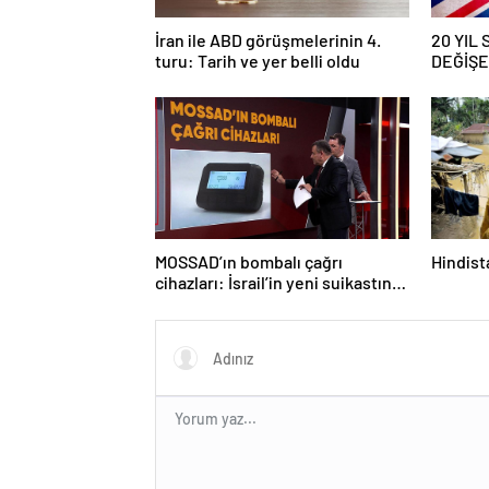
İran ile ABD görüşmelerinin 4.
20 YIL
turu: Tarih ve yer belli oldu
DEĞİŞEC
savaş… İ
güncell
MOSSAD’ın bombalı çağrı
Hindista
cihazları: İsrail’in yeni suikastını
MİT önledi