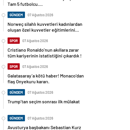
Tam 5 futbolcu….
GÜNDEM
07 Ağustos 2026
Norweç silahlı kuvvetleri kadınlardan
oluşan özel kuvvetler eğitimlerini
başlattı.
SPOR
07 Ağustos 2026
Cristiano Ronaldo’nun akıllara zarar
tüm kariyerinin istatistiğini çıkardık !
SPOR
07 Ağustos 2026
Galatasaray’a kötü haber! Monaco’dan
flaş Onyekuru kararı.
GÜNDEM
07 Ağustos 2026
Trump’tan seçim sonrası ilk mülakat
GÜNDEM
07 Ağustos 2026
Avusturya başbakanı Sebastian Kurz