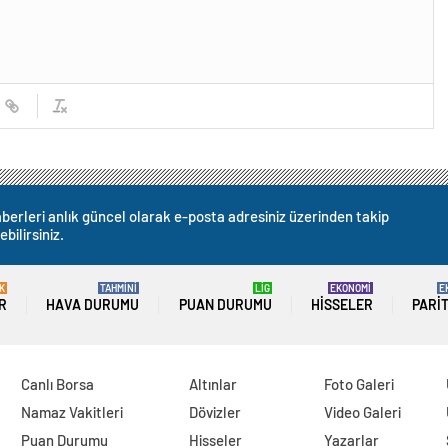
berleri anlık güncel olarak e-posta adresiniz üzerinden takip
ebilirsiniz.
K
TAHMİNİ
LİG
EKONOMİ
E
R
HAVA DURUMU
PUAN DURUMU
HISSELER
PARI
Canlı Borsa
Altınlar
Foto Galeri
Namaz Vakitleri
Dövizler
Video Galeri
Puan Durumu
Hisseler
Yazarlar