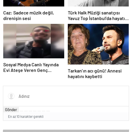
Caz: Sadece müzik değil,
Türk Halk Müziği sanatçısı
direnişin sesi
Yavuz Top İstanbul’da hayatını
kaybetti
Sosyal Medya Canlı Yayında
Evi Ateşe Veren Genç
Tarkan’ın acı günü! Annesi
Gözaltına Alındı
hayatını kaybetti
Gönder
En az 10 karakter gerekli