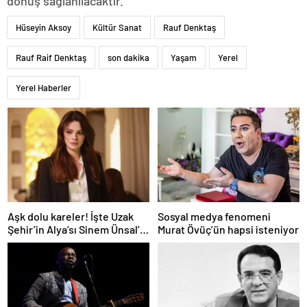
dönüş sağlanılacaktır.”
Hüseyin Aksoy
Kültür Sanat
Rauf Denktaş
Rauf Raif Denktaş
son dakika
Yaşam
Yerel
Yerel Haberler
Aşk dolu kareler! İşte Uzak
Sosyal medya fenomeni
Şehir’in Alya’sı Sinem Ünsal’ın
Murat Övüç’ün hapsi isteniyor
gerçek hayattaki sevgilisi