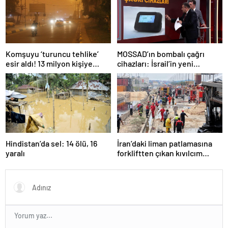
Komşuyu ‘turuncu tehlike’
MOSSAD’ın bombalı çağrı
esir aldı! 13 milyon kişiye
cihazları: İsrail’in yeni
“evde kalın” uyarısı…
suikastını MİT önledi
Hindistan’da sel: 14 ölü, 16
İran’daki liman patlamasına
yaralı
forkliftten çıkan kıvılcım
neden olmuş