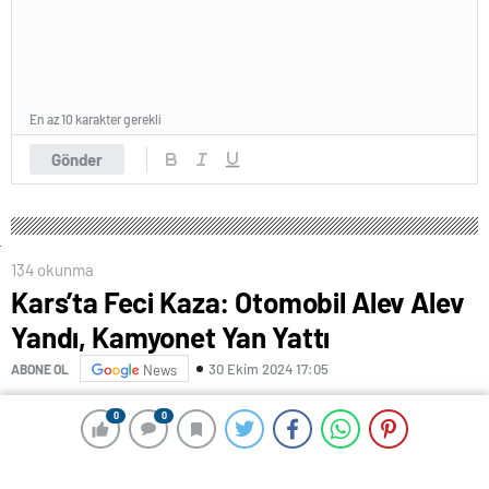
En az 10 karakter gerekli
Gönder
134 okunma
Kars’ta Feci Kaza: Otomobil Alev Alev
Yandı, Kamyonet Yan Yattı
30 Ekim 2024 17:05
ABONE OL
News
Kars’ta kamyonetle otomobilin çarpıştığı kazada,
0
0
0
0
otomobil alev topuna dönüp yanarken, kamyonet ise
yan yattı.