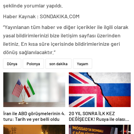
şeklinde yorumlar yapıldı.
Haber Kaynak : SONDAKIKA.COM
“Yayınlanan tüm haber ve diğer içerikler ile ilgili olarak
yasal bildirimlerinizi bize iletişim sayfası üzerinden
iletiniz. En kısa süre içerisinde bildirimlerinize geri
dönüş sağlanılacaktır.”
Dünya
Polonya
son dakika
Yaşam
İran ile ABD görüşmelerinin 4.
20 YIL SONRA İLK KEZ
turu: Tarih ve yer belli oldu
DEĞİŞECEK! Rusya ile olası
savaş… İngiltere’nin gizli
planı güncelleniyor!