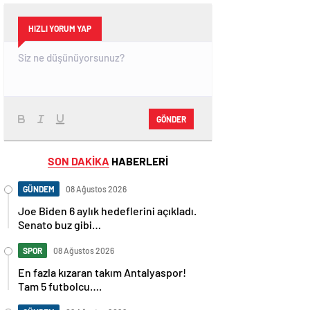
HIZLI YORUM YAP
GÖNDER
SON DAKİKA
HABERLERİ
GÜNDEM
08 Ağustos 2026
Joe Biden 6 aylık hedeflerini açıkladı.
Senato buz gibi…
SPOR
08 Ağustos 2026
En fazla kızaran takım Antalyaspor!
Tam 5 futbolcu….