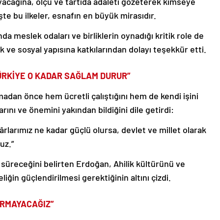
cağına, ölçü ve tartıda adaleti gözeterek kimseye
şte bu ilkeler, esnafın en büyük mirasıdır.
a meslek odaları ve birliklerin oynadığı kritik role de
 ve sosyal yapısına katkılarından dolayı teşekkür etti.
ÜRKİYE O KADAR SAĞLAM DURUR”
dan önce hem ücretli çalıştığını hem de kendi işini
arını ve önemini yakından bildiğini dile getirdi:
ârlarımız ne kadar güçlü olursa, devlet ve millet olarak
uz.”
 süreceğini belirten Erdoğan, Ahilik kültürünü ve
liğin güçlendirilmesi gerektiğinin altını çizdi.
IRMAYACAĞIZ”