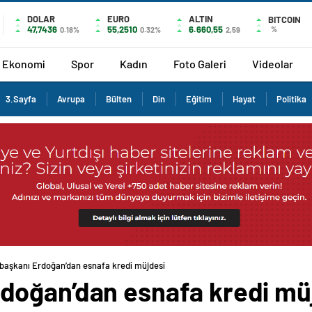
DOLAR
EURO
ALTIN
BITCOIN
47,7436
55,2510
6.660,55
%
0.18%
0.32%
2,59
Ekonomi
Spor
Kadın
Foto Galeri
Videolar
3.Sayfa
Avrupa
Bülten
Din
Eğitim
Hayat
Politika
aşkanı Erdoğan’dan esnafa kredi müjdesi
doğan’dan esnafa kredi mü