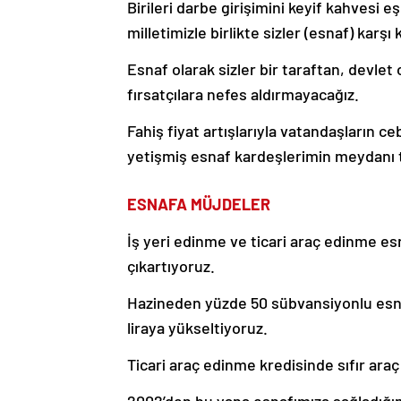
Birileri darbe girişimini keyif kahvesi 
milletimizle birlikte sizler (esnaf) karş
Esnaf olarak sizler bir taraftan, devlet
fırsatçılara nefes aldırmayacağız.
Fahiş fiyat artışlarıyla vatandaşların c
yetişmiş esnaf kardeşlerimin meydanı 
ESNAFA MÜJDELER
İş yeri edinme ve ticari araç edinme esna
çıkartıyoruz.
Hazineden yüzde 50 sübvansiyonlu esnaf 
liraya yükseltiyoruz.
Ticari araç edinme kredisinde sıfır araç 
2002’den bu yana esnafımıza sağladığımız