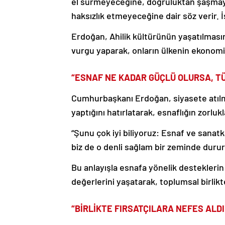
el sürmeyeceğine, doğruluktan şaşmaya
haksızlık etmeyeceğine dair söz verir. İ
Erdoğan, Ahilik kültürünün yaşatılmasınd
vurgu yaparak, onların ülkenin ekonomik
“ESNAF NE KADAR GÜÇLÜ OLURSA, T
Cumhurbaşkanı Erdoğan, siyasete atılma
yaptığını hatırlatarak, esnaflığın zorlukl
“Şunu çok iyi biliyoruz: Esnaf ve sanatk
biz de o denli sağlam bir zeminde durur
Bu anlayışla esnafa yönelik desteklerin
değerlerini yaşatarak, toplumsal birlikte
“BİRLİKTE FIRSATÇILARA NEFES ALD