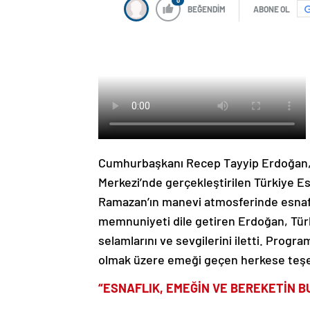
0
BEĞENDİM
ABONE OL
Cumhurbaşkanı Recep Tayyip Erdoğan, Y
Merkezi’nde gerçekleştirilen Türkiye E
Ramazan’ın manevi atmosferinde esnaf
memnuniyeti dile getiren Erdoğan, Türk
selamlarını ve sevgilerini iletti. Prog
olmak üzere emeği geçen herkese teşe
“ESNAFLIK, EMEĞİN VE BEREKETİN 