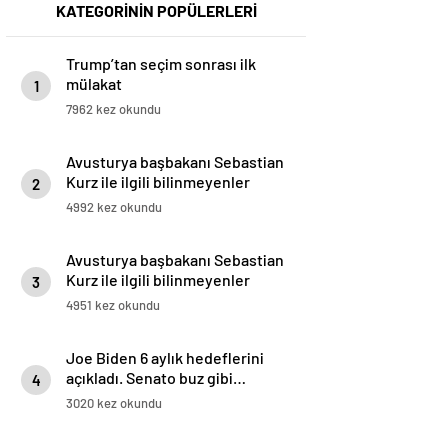
KATEGORİNİN POPÜLERLERİ
Trump’tan seçim sonrası ilk
mülakat
1
7962 kez okundu
Avusturya başbakanı Sebastian
Kurz ile ilgili bilinmeyenler
2
4992 kez okundu
Avusturya başbakanı Sebastian
Kurz ile ilgili bilinmeyenler
3
4951 kez okundu
Joe Biden 6 aylık hedeflerini
açıkladı. Senato buz gibi…
4
3020 kez okundu