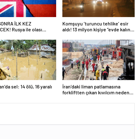
 SONRA İLK KEZ
Komşuyu ‘turuncu tehlike’ esir
EK! Rusya ile olası
aldı! 13 milyon kişiye “evde kalın”
ngiltere’nin gizli planı
uyarısı…
eniyor!
n’da sel: 14 ölü, 16 yaralı
İran’daki liman patlamasına
forkliftten çıkan kıvılcım neden
olmuş