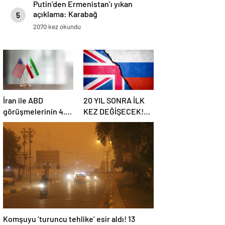
Putin’den Ermenistan’ı yıkan
açıklama: Karabağ
5
Azerbaycan’ın ayrılmaz bir
2070 kez okundu
parçasıdır!
İran ile ABD
20 YIL SONRA İLK
görüşmelerinin 4.
KEZ DEĞİŞECEK!
turu: Tarih ve yer
Rusya ile olası
belli oldu
savaş…
İngiltere’nin gizli
planı güncelleniyor!
Komşuyu ‘turuncu tehlike’ esir aldı! 13