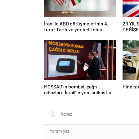
İran ile ABD görüşmelerinin 4.
20 YIL
turu: Tarih ve yer belli oldu
DEĞİŞEC
savaş… İ
güncell
MOSSAD’ın bombalı çağrı
Hindista
cihazları: İsrail’in yeni suikastını
MİT önledi