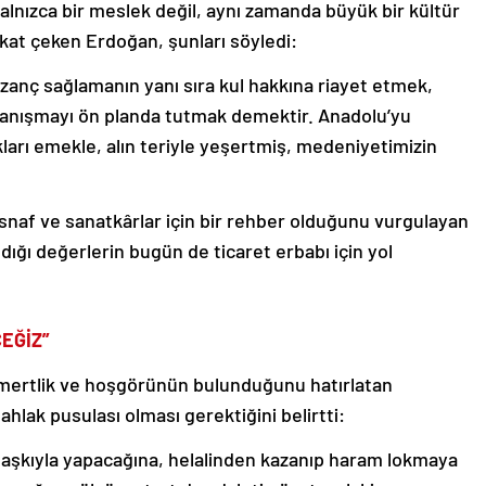
lnızca bir meslek değil, aynı zamanda büyük bir kültür
kat çeken Erdoğan, şunları söyledi:
azanç sağlamanın yanı sıra kul hakkına riayet etmek,
anışmayı ön planda tutmak demektir. Anadolu’yu
kları emekle, alın teriyle yeşertmiş, medeniyetimizin
naf ve sanatkârlar için bir rehber olduğunu vurgulayan
ığı değerlerin bugün de ticaret erbabı için yol
EĞİZ”
ömertlik ve hoşgörünün bulunduğunu hatırlatan
ahlak pusulası olması gerektiğini belirtti:
t aşkıyla yapacağına, helalinden kazanıp haram lokmaya