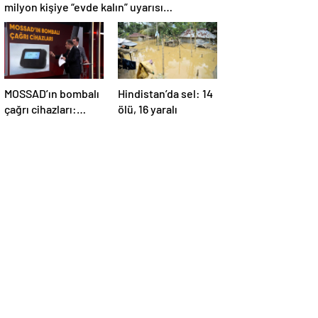
milyon kişiye “evde kalın” uyarısı…
MOSSAD’ın bombalı
Hindistan’da sel: 14
çağrı cihazları:
ölü, 16 yaralı
İsrail’in yeni
suikastını MİT
önledi