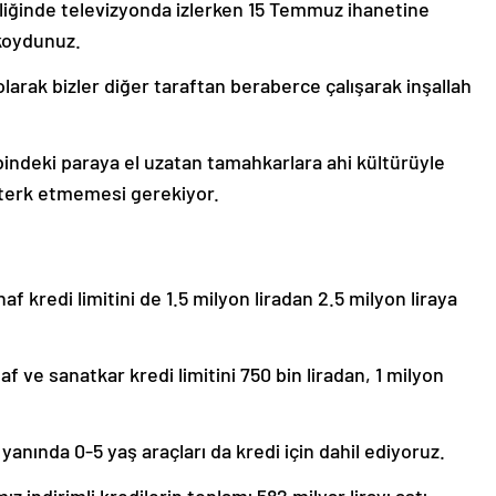
eşliğinde televizyonda izlerken 15 Temmuz ihanetine
ı koydunuz.
 olarak bizler diğer taraftan beraberce çalışarak inşallah
ebindeki paraya el uzatan tamahkarlara ahi kültürüyle
terk etmemesi gerekiyor.
f kredi limitini de 1.5 milyon liradan 2.5 milyon liraya
ve sanatkar kredi limitini 750 bin liradan, 1 milyon
yanında 0-5 yaş araçları da kredi için dahil ediyoruz.
 indirimli kredilerin toplamı 582 milyar lirayı aştı.