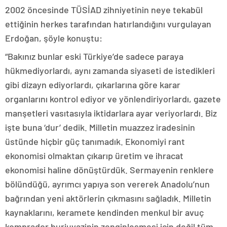
2002 öncesinde TÜSİAD zihniyetinin neye tekabül
ettiğinin herkes tarafından hatırlandığını vurgulayan
Erdoğan, şöyle konuştu:
“Bakınız bunlar eski Türkiye’de sadece paraya
hükmediyorlardı, aynı zamanda siyaseti de istedikleri
gibi dizayn ediyorlardı, çıkarlarına göre karar
organlarını kontrol ediyor ve yönlendiriyorlardı, gazete
manşetleri vasıtasıyla iktidarlara ayar veriyorlardı. Biz
işte buna ‘dur’ dedik. Milletin muazzez iradesinin
üstünde hiçbir güç tanımadık. Ekonomiyi rant
ekonomisi olmaktan çıkarıp üretim ve ihracat
ekonomisi haline dönüştürdük. Sermayenin renklere
bölündüğü, ayrımcı yapıya son vererek Anadolu’nun
bağrından yeni aktörlerin çıkmasını sağladık. Milletin
kaynaklarını, keramete kendinden menkul bir avuç
komprador burjuvazinin zenginleşmesi için değil tüm