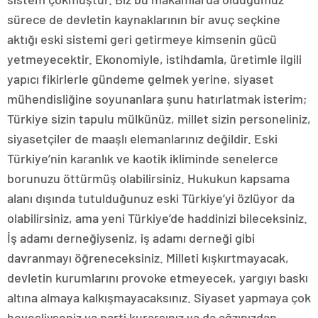
sürece de devletin kaynaklarının bir avuç seçkine
aktığı eski sistemi geri getirmeye kimsenin gücü
yetmeyecektir. Ekonomiyle, istihdamla, üretimle ilgili
yapıcı fikirlerle gündeme gelmek yerine, siyaset
mühendisliğine soyunanlara şunu hatırlatmak isterim;
Türkiye sizin tapulu mülkünüz, millet sizin personeliniz,
siyasetçiler de maaşlı elemanlarınız değildir. Eski
Türkiye’nin karanlık ve kaotik ikliminde senelerce
borunuzu öttürmüş olabilirsiniz. Hukukun kapsama
alanı dışında tutulduğunuz eski Türkiye’yi özlüyor da
olabilirsiniz, ama yeni Türkiye’de haddinizi bileceksiniz.
İş adamı derneğiyseniz, iş adamı derneği gibi
davranmayı öğreneceksiniz. Milleti kışkırtmayacak,
devletin kurumlarını provoke etmeyecek, yargıyı baskı
altına almaya kalkışmayacaksınız. Siyaset yapmaya çok
hevesliyseniz ya parti kurarsınız ya da ağzınızdan