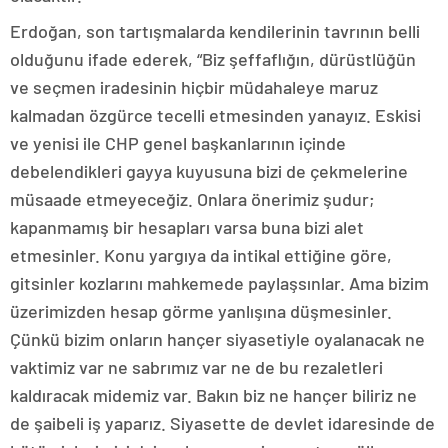
Erdoğan, son tartışmalarda kendilerinin tavrının belli
olduğunu ifade ederek, “Biz şeffaflığın, dürüstlüğün
ve seçmen iradesinin hiçbir müdahaleye maruz
kalmadan özgürce tecelli etmesinden yanayız. Eskisi
ve yenisi ile CHP genel başkanlarının içinde
debelendikleri gayya kuyusuna bizi de çekmelerine
müsaade etmeyeceğiz. Onlara önerimiz şudur;
kapanmamış bir hesapları varsa buna bizi alet
etmesinler. Konu yargıya da intikal ettiğine göre,
gitsinler kozlarını mahkemede paylaşsınlar. Ama bizim
üzerimizden hesap görme yanlışına düşmesinler.
Çünkü bizim onların hançer siyasetiyle oyalanacak ne
vaktimiz var ne sabrımız var ne de bu rezaletleri
kaldıracak midemiz var. Bakın biz ne hançer biliriz ne
de şaibeli iş yaparız. Siyasette de devlet idaresinde de