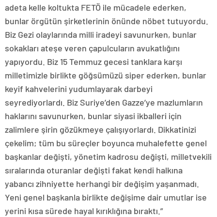
adeta kelle koltukta FETÖ ile mücadele ederken,
bunlar örgütün şirketlerinin önünde nöbet tutuyordu.
Biz Gezi olaylarında milli iradeyi savunurken, bunlar
sokakları ateşe veren çapulcuların avukatlığını
yapıyordu. Biz 15 Temmuz gecesi tanklara karşı
milletimizle birlikte göğsümüzü siper ederken, bunlar
keyif kahvelerini yudumlayarak darbeyi
seyrediyorlardı. Biz Suriye’den Gazze’ye mazlumların
haklarını savunurken, bunlar siyasi ikballeri için
zalimlere şirin gözükmeye çalışıyorlardı. Dikkatinizi
çekelim; tüm bu süreçler boyunca muhalefette genel
başkanlar değişti, yönetim kadrosu değişti, milletvekili
sıralarında oturanlar değişti fakat kendi halkına
yabancı zihniyette herhangi bir değişim yaşanmadı.
Yeni genel başkanla birlikte değişime dair umutlar ise
yerini kısa sürede hayal kırıklığına bıraktı.”