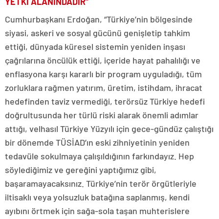
YETKİ ALANINDADIR”
Cumhurbaşkanı Erdoğan, “Türkiye’nin bölgesinde
siyasi, askeri ve sosyal gücünü genişletip tahkim
ettiği, dünyada küresel sistemin yeniden inşası
çağrılarına öncülük ettiği, içeride hayat pahalılığı ve
enflasyona karşı kararlı bir program uyguladığı, tüm
zorluklara rağmen yatırım, üretim, istihdam, ihracat
hedefinden taviz vermediği, terörsüz Türkiye hedefi
doğrultusunda her türlü riski alarak önemli adımlar
attığı, velhasıl Türkiye Yüzyılı için gece-gündüz çalıştığı
bir dönemde TÜSİAD’ın eski zihniyetinin yeniden
tedavüle sokulmaya çalışıldığının farkındayız. Hep
söylediğimiz ve gereğini yaptığımız gibi,
başaramayacaksınız. Türkiye’nin terör örgütleriyle
iltisaklı veya yolsuzluk batağına saplanmış, kendi
ayıbını örtmek için sağa-sola taşan muhterislere