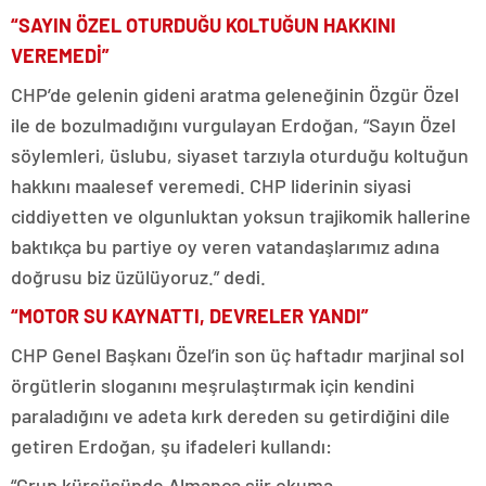
“SAYIN ÖZEL OTURDUĞU KOLTUĞUN HAKKINI
VEREMEDİ”
CHP’de gelenin gideni aratma geleneğinin Özgür Özel
ile de bozulmadığını vurgulayan Erdoğan, “Sayın Özel
söylemleri, üslubu, siyaset tarzıyla oturduğu koltuğun
hakkını maalesef veremedi. CHP liderinin siyasi
ciddiyetten ve olgunluktan yoksun trajikomik hallerine
baktıkça bu partiye oy veren vatandaşlarımız adına
doğrusu biz üzülüyoruz.” dedi.
“MOTOR SU KAYNATTI, DEVRELER YANDI”
CHP Genel Başkanı Özel’in son üç haftadır marjinal sol
örgütlerin sloganını meşrulaştırmak için kendini
paraladığını ve adeta kırk dereden su getirdiğini dile
getiren Erdoğan, şu ifadeleri kullandı:
“Grup kürsüsünde Almanca şiir okuma