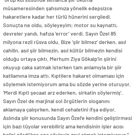
müsameresinden şahsımıza yönelik edepsizce
hakaretlere kadar her türlü hünerini sergiledi.
Sonuçta ne oldu, söyleyeyim; motor su kaynattı,
devreler yandı, hafıza ‘error’ verdi. Sayın Özel 85
milyona rezil rüsva oldu. Bize ‘şiir bilmez’ derken, asıl
cahilin, asıl şiir bilmezin, asıl kültür bilmezin kendisi
olduğu ortaya çıktı. Merhum Ziya Gökalp’in şiirini
okuyup caka satmak isterken tam anlamıyla bir şiir
katliamına imza attı. Kıptilere hakaret olmaması için
söylemek istemiyorum ama bu sözde yerine oturuyor.
‘Merdi Kıpti şecaat arz ederken, sirkatin söylermiş’.
Sayın Özel de marjinal sol örgütlerin sloganını
aklamaya çalışırken, kendi cehaletini ifşa ediyor.
Aslında şiir konusunda Sayın Özel’e kendini geliştirmesi
için bazı tüyolar verebiliriz ama kendisinin işler acısı
halini gördükçe ona söyleyip zayi etmek istemiyoruz.”