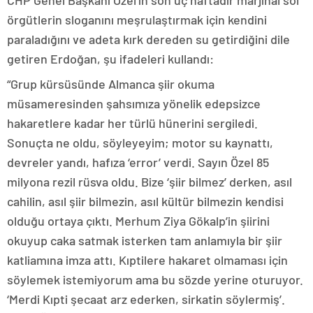
CHP Genel Başkanı Özel’in son üç haftadır marjinal sol
örgütlerin sloganını meşrulaştırmak için kendini
paraladığını ve adeta kırk dereden su getirdiğini dile
getiren Erdoğan, şu ifadeleri kullandı:
“Grup kürsüsünde Almanca şiir okuma
müsameresinden şahsımıza yönelik edepsizce
hakaretlere kadar her türlü hünerini sergiledi.
Sonuçta ne oldu, söyleyeyim; motor su kaynattı,
devreler yandı, hafıza ‘error’ verdi. Sayın Özel 85
milyona rezil rüsva oldu. Bize ‘şiir bilmez’ derken, asıl
cahilin, asıl şiir bilmezin, asıl kültür bilmezin kendisi
olduğu ortaya çıktı. Merhum Ziya Gökalp’in şiirini
okuyup caka satmak isterken tam anlamıyla bir şiir
katliamına imza attı. Kıptilere hakaret olmaması için
söylemek istemiyorum ama bu sözde yerine oturuyor.
‘Merdi Kıpti şecaat arz ederken, sirkatin söylermiş’.