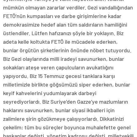
mümkün olmayan zararlar verdiler. Gezi vandallığından
FETÖ’nün kumpasları ve darbe girişimlerine kadar
demokrasimize hedef alan tüm saldırıların hamiliğini
üstlendiler. Lütfen hafızanızı şöyle bir yoklayın. Biz
adeta kelle koltukta FETÖ ile mücadele ederken,
bunlar örgütün şirketlerinin önünde nöbet tutuyordu.
Biz Gezi olaylarında milli iradeyi savunurken, bunlar
sokakları ateşe veren çapulcuların avukatlığını
yapıyordu. Biz 15 Temmuz gecesi tanklara karşı
milletimizle birlikte göğsümüzü siper ederken, bunlar
keyif kahvelerini yudumlayarak darbeyi
seyrediyorlardı. Biz Suriye’den Gazze’ye mazlumların
haklarını savunurken, bunlar siyasi ikballeri için
zalimlere şirin gözükmeye çalışıyorlardı. Dikkatinizi
çekelim; tüm bu süreçler boyunca muhalefette genel
başkanlar değişti, yönetim kadrosu değişti, milletvekili