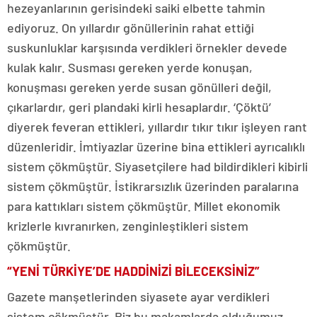
hezeyanlarının gerisindeki saiki elbette tahmin
ediyoruz. On yıllardır gönüllerinin rahat ettiği
suskunluklar karşısında verdikleri örnekler devede
kulak kalır. Susması gereken yerde konuşan,
konuşması gereken yerde susan gönülleri değil,
çıkarlardır, geri plandaki kirli hesaplardır. ‘Çöktü’
diyerek feveran ettikleri, yıllardır tıkır tıkır işleyen rant
düzenleridir. İmtiyazlar üzerine bina ettikleri ayrıcalıklı
sistem çökmüştür. Siyasetçilere had bildirdikleri kibirli
sistem çökmüştür. İstikrarsızlık üzerinden paralarına
para kattıkları sistem çökmüştür. Millet ekonomik
krizlerle kıvranırken, zenginleştikleri sistem
çökmüştür.
“YENİ TÜRKİYE’DE HADDİNİZİ BİLECEKSİNİZ”
Gazete manşetlerinden siyasete ayar verdikleri
sistem çökmüştür. Biz bu makamlarda olduğumuz