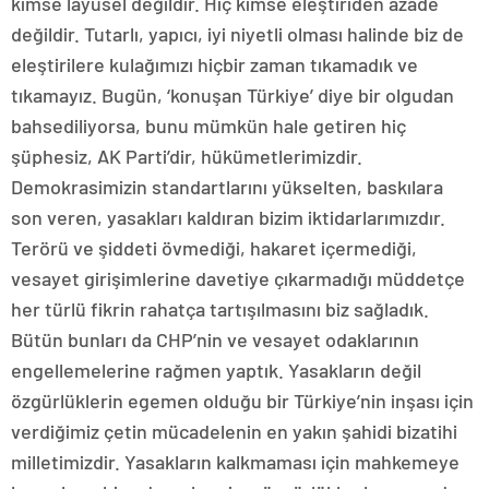
kimse layüsel değildir. Hiç kimse eleştiriden azade
değildir. Tutarlı, yapıcı, iyi niyetli olması halinde biz de
eleştirilere kulağımızı hiçbir zaman tıkamadık ve
tıkamayız. Bugün, ‘konuşan Türkiye’ diye bir olgudan
bahsediliyorsa, bunu mümkün hale getiren hiç
şüphesiz, AK Parti’dir, hükümetlerimizdir.
Demokrasimizin standartlarını yükselten, baskılara
son veren, yasakları kaldıran bizim iktidarlarımızdır.
Terörü ve şiddeti övmediği, hakaret içermediği,
vesayet girişimlerine davetiye çıkarmadığı müddetçe
her türlü fikrin rahatça tartışılmasını biz sağladık.
Bütün bunları da CHP’nin ve vesayet odaklarının
engellemelerine rağmen yaptık. Yasakların değil
özgürlüklerin egemen olduğu bir Türkiye’nin inşası için
verdiğimiz çetin mücadelenin en yakın şahidi bizatihi
milletimizdir. Yasakların kalkmaması için mahkemeye