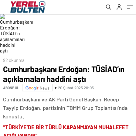
92 okunma
Cumhurbaşkanı Erdoğan: TÜSİAD’ın
açıklamaları haddini aştı
20 Şubat 2025 20:05
ABONE OL
News
Cumhurbaşkanı ve AK Parti Genel Başkanı Recep
Tayyip Erdoğan, partisinin TBMM Grup Toplantısı’nda
konuştu.
“TÜRKİYE’DE BİR TÜRLÜ KAPANMAYAN MUHALEFET
AÇIĞI VARDIR”