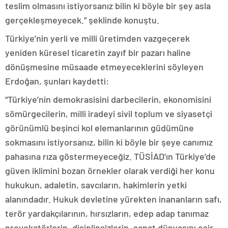
teslim olmasını istiyorsanız bilin ki böyle bir şey asla
gerçekleşmeyecek.” şeklinde konuştu.
Türkiye’nin yerli ve milli üretimden vazgeçerek
yeniden küresel ticaretin zayıf bir pazarı haline
dönüşmesine müsaade etmeyeceklerini söyleyen
Erdoğan, şunları kaydetti:
“Türkiye’nin demokrasisini darbecilerin, ekonomisini
sömürgecilerin, milli iradeyi sivil toplum ve siyasetçi
görünümlü beşinci kol elemanlarının güdümüne
sokmasını istiyorsanız, bilin ki böyle bir şeye canımız
pahasına rıza göstermeyeceğiz. TÜSİAD’ın Türkiye’de
güven iklimini bozan örnekler olarak verdiği her konu
hukukun, adaletin, savcıların, hakimlerin yetki
alanındadır. Hukuk devletine yürekten inananların safı,
terör yardakçılarının, hırsızların, edep adap tanımaz
provokatörlerin, disiplinsizlerin, sanat dünyasını esir