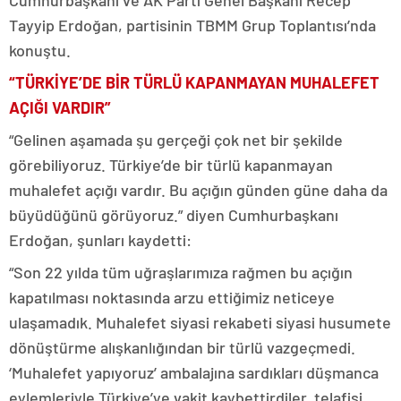
Cumhurbaşkanı ve AK Parti Genel Başkanı Recep
Tayyip Erdoğan, partisinin TBMM Grup Toplantısı’nda
konuştu.
“TÜRKİYE’DE BİR TÜRLÜ KAPANMAYAN MUHALEFET
AÇIĞI VARDIR”
“Gelinen aşamada şu gerçeği çok net bir şekilde
görebiliyoruz. Türkiye’de bir türlü kapanmayan
muhalefet açığı vardır. Bu açığın günden güne daha da
büyüdüğünü görüyoruz.” diyen Cumhurbaşkanı
Erdoğan, şunları kaydetti:
“Son 22 yılda tüm uğraşlarımıza rağmen bu açığın
kapatılması noktasında arzu ettiğimiz neticeye
ulaşamadık. Muhalefet siyasi rekabeti siyasi husumete
dönüştürme alışkanlığından bir türlü vazgeçmedi.
‘Muhalefet yapıyoruz’ ambalajına sardıkları düşmanca
eylemleriyle Türkiye’ye vakit kaybettirdiler, telafisi