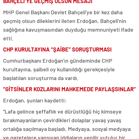
BAHÇELİ’YE GEÇMİŞ OLSUN MESAJI
MHP Genel Başkanı Devlet Bahçeli’ye bir kez daha
geçmiş olsun dileklerini ileten Erdoğan, Bahçeli’nin
sağlığına kavuşmasından duyduğu memnuniyeti ifade
etti.
CHP KURULTAYINA “ŞAİBE” SORUŞTURMASI
Cumhurbaşkanı Erdoğan’ın gündeminde CHP
kurultayına, şaibeli oy kullanıldığı gerekçesiyle
başlatılan soruşturma da vardı.
“GİTSİNLER KOZLARINI MAHKEMEDE PAYLAŞSINLAR”
Erdoğan, şunları kaydetti:
“Lafa gelince şeffaflık ve dürüstlüğü hiç kimseye
bırakmayanların çevirdikleri dolaplar yavaş yavaş
ortalığa saçılmaya başladı. Medyaya, sosyal medyaya
ve gazetelere yansıyan iddiaların yenilir yutulur bir