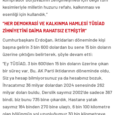
kesimleriyle milletin huzuru refahı, kalkınması ve
esenliği için kullandık.”
“HER DEMOKRASİ VE KALKINMA HAMLESİ TÜSİAD
ZİHNİYETİNİ DAİMA RAHATSIZ ETMİŞTİR”
Cumhurbaşkanı Erdoğan, iktidarları döneminde kişi
başına gelirin 3 bin 600 dolardan bu sene 15 bin doların
üzerine çıktığını belirterek, şöyle devam etti:
“Ey TÜSİAD, 3 bin 600’den 15 bin doların üzerine çıkan
bir süreç var. Bu, AK Parti iktidarının döneminde oldu.
Siz ya hesap bilmiyorsunuz ya da hesabınız bozuk.
İhracatımız 36 milyar dolardan 2024 senesinde 262
milyar doları buldu. Derslik sayımız 2002’de sadece 367
bindi, biz bunu 735 bine çıkardık. Hastane yatak
sayımız 164 binden 270 bine ulaştı. 6 bin 100 kilometre
olan bölünmüş yol uzunluğumuz 30 bin kilometreye