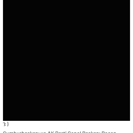
‘); }