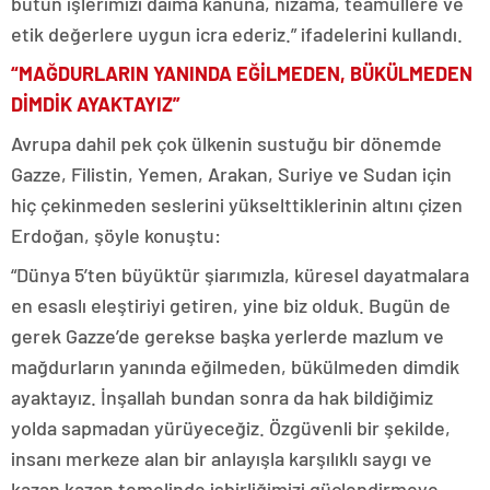
bütün işlerimizi daima kanuna, nizama, teamüllere ve
etik değerlere uygun icra ederiz.” ifadelerini kullandı.
“MAĞDURLARIN YANINDA EĞİLMEDEN, BÜKÜLMEDEN
DİMDİK AYAKTAYIZ”
Avrupa dahil pek çok ülkenin sustuğu bir dönemde
Gazze, Filistin, Yemen, Arakan, Suriye ve Sudan için
hiç çekinmeden seslerini yükselttiklerinin altını çizen
Erdoğan, şöyle konuştu:
“Dünya 5’ten büyüktür şiarımızla, küresel dayatmalara
en esaslı eleştiriyi getiren, yine biz olduk. Bugün de
gerek Gazze’de gerekse başka yerlerde mazlum ve
mağdurların yanında eğilmeden, bükülmeden dimdik
ayaktayız. İnşallah bundan sonra da hak bildiğimiz
yolda sapmadan yürüyeceğiz. Özgüvenli bir şekilde,
insanı merkeze alan bir anlayışla karşılıklı saygı ve
kazan kazan temelinde işbirliğimizi güçlendirmeye