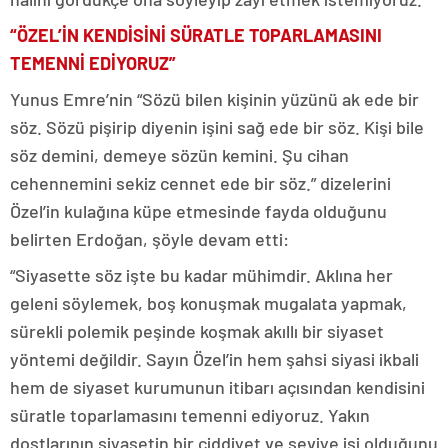
“ÖZEL’İN KENDİSİNİ SÜRATLE TOPARLAMASINI
TEMENNİ EDİYORUZ”
Yunus Emre’nin “Sözü bilen kişinin yüzünü ak ede bir
söz. Sözü pişirip diyenin işini sağ ede bir söz. Kişi bile
söz demini, demeye sözün kemini. Şu cihan
cehennemini sekiz cennet ede bir söz.” dizelerini
Özel’in kulağına küpe etmesinde fayda olduğunu
belirten Erdoğan, şöyle devam etti:
“Siyasette söz işte bu kadar mühimdir. Aklına her
geleni söylemek, boş konuşmak mugalata yapmak,
sürekli polemik peşinde koşmak akıllı bir siyaset
yöntemi değildir. Sayın Özel’in hem şahsi siyasi ikbali
hem de siyaset kurumunun itibarı açısından kendisini
süratle toparlamasını temenni ediyoruz. Yakın
dostlarının siyasetin bir ciddiyet ve seviye işi olduğunu