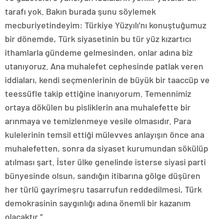
tarafı yok. Bakın burada şunu söylemek
mecburiyetindeyim: Türkiye Yüzyılı’nı konuştuğumuz
bir dönemde, Türk siyasetinin bu tür yüz kızartıcı
ithamlarla gündeme gelmesinden, onlar adına biz
utanıyoruz. Ana muhalefet cephesinde patlak veren
iddiaları, kendi seçmenlerinin de büyük bir taaccüp ve
teessüfle takip ettiğine inanıyorum. Temennimiz
ortaya dökülen bu pisliklerin ana muhalefette bir
arınmaya ve temizlenmeye vesile olmasıdır. Para
kulelerinin temsil ettiği mülevves anlayışın önce ana
muhalefetten, sonra da siyaset kurumundan sökülüp
atılması şart. İster ülke genelinde isterse siyasi parti
bünyesinde olsun, sandığın itibarına gölge düşüren
her türlü gayrimeşru tasarrufun reddedilmesi, Türk
demokrasinin saygınlığı adına önemli bir kazanım
olacaktır.”