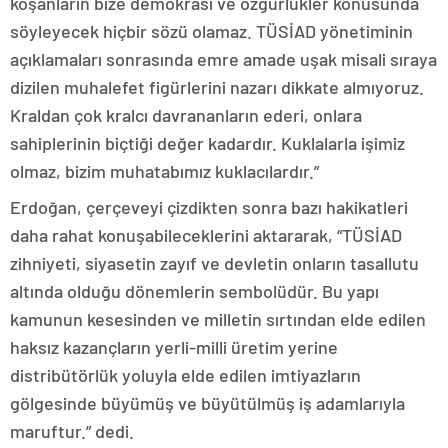
koşanların bize demokrasi ve özgürlükler konusunda
söyleyecek hiçbir sözü olamaz. TÜSİAD yönetiminin
açıklamaları sonrasında emre amade uşak misali sıraya
dizilen muhalefet figürlerini nazarı dikkate almıyoruz.
Kraldan çok kralcı davrananların ederi, onlara
sahiplerinin biçtiği değer kadardır. Kuklalarla işimiz
olmaz, bizim muhatabımız kuklacılardır.”
Erdoğan, çerçeveyi çizdikten sonra bazı hakikatleri
daha rahat konuşabileceklerini aktararak, “TÜSİAD
zihniyeti, siyasetin zayıf ve devletin onların tasallutu
altında olduğu dönemlerin sembolüdür. Bu yapı
kamunun kesesinden ve milletin sırtından elde edilen
haksız kazançların yerli-milli üretim yerine
distribütörlük yoluyla elde edilen imtiyazların
gölgesinde büyümüş ve büyütülmüş iş adamlarıyla
maruftur.” dedi.