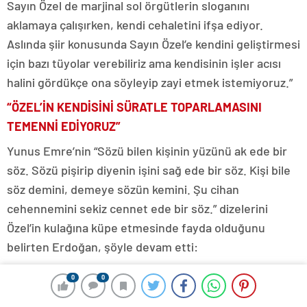
Sayın Özel de marjinal sol örgütlerin sloganını
aklamaya çalışırken, kendi cehaletini ifşa ediyor.
Aslında şiir konusunda Sayın Özel’e kendini geliştirmesi
için bazı tüyolar verebiliriz ama kendisinin işler acısı
halini gördükçe ona söyleyip zayi etmek istemiyoruz.”
“ÖZEL’İN KENDİSİNİ SÜRATLE TOPARLAMASINI
TEMENNİ EDİYORUZ”
Yunus Emre’nin “Sözü bilen kişinin yüzünü ak ede bir
söz. Sözü pişirip diyenin işini sağ ede bir söz. Kişi bile
söz demini, demeye sözün kemini. Şu cihan
cehennemini sekiz cennet ede bir söz.” dizelerini
Özel’in kulağına küpe etmesinde fayda olduğunu
belirten Erdoğan, şöyle devam etti:
“Siyasette söz işte bu kadar mühimdir. Aklına her
0
0
geleni söylemek, boş konuşmak mugalata yapmak,