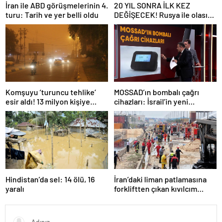
İran ile ABD görüşmelerinin 4.
20 YIL SONRA İLK KEZ
turu: Tarih ve yer belli oldu
DEĞİŞECEK! Rusya ile olası
savaş… İngiltere’nin gizli
planı güncelleniyor!
Komşuyu ‘turuncu tehlike’
MOSSAD’ın bombalı çağrı
esir aldı! 13 milyon kişiye
cihazları: İsrail’in yeni
“evde kalın” uyarısı…
suikastını MİT önledi
Hindistan’da sel: 14 ölü, 16
İran’daki liman patlamasına
yaralı
forkliftten çıkan kıvılcım
neden olmuş