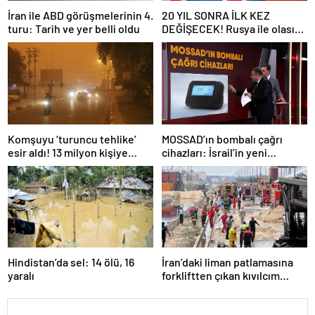
İran ile ABD görüşmelerinin 4.
20 YIL SONRA İLK KEZ
turu: Tarih ve yer belli oldu
DEĞİŞECEK! Rusya ile olası
savaş… İngiltere’nin gizli
planı güncelleniyor!
Komşuyu ‘turuncu tehlike’
MOSSAD’ın bombalı çağrı
esir aldı! 13 milyon kişiye
cihazları: İsrail’in yeni
“evde kalın” uyarısı…
suikastını MİT önledi
Hindistan’da sel: 14 ölü, 16
İran’daki liman patlamasına
yaralı
forkliftten çıkan kıvılcım
neden olmuş