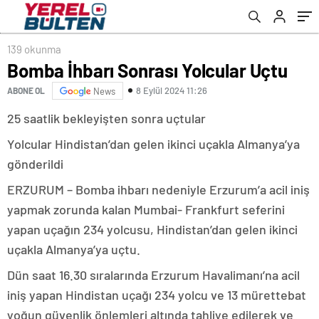
139 okunma
Bomba İhbarı Sonrası Yolcular Uçtu
8 Eylül 2024 11:26
ABONE OL
News
25 saatlik bekleyişten sonra uçtular
Yolcular Hindistan’dan gelen ikinci uçakla Almanya’ya
gönderildi
ERZURUM – Bomba ihbarı nedeniyle Erzurum’a acil iniş
yapmak zorunda kalan Mumbai- Frankfurt seferini
yapan uçağın 234 yolcusu, Hindistan’dan gelen ikinci
uçakla Almanya’ya uçtu.
Dün saat 16.30 sıralarında Erzurum Havalimanı’na acil
iniş yapan Hindistan uçağı 234 yolcu ve 13 mürettebat
yoğun güvenlik önlemleri altında tahliye edilerek ve