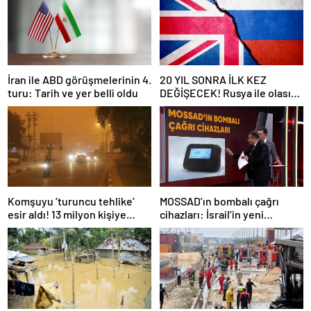
İran ile ABD görüşmelerinin 4.
20 YIL SONRA İLK KEZ
turu: Tarih ve yer belli oldu
DEĞİŞECEK! Rusya ile olası
savaş… İngiltere’nin gizli
planı güncelleniyor!
Komşuyu ‘turuncu tehlike’
MOSSAD’ın bombalı çağrı
esir aldı! 13 milyon kişiye
cihazları: İsrail’in yeni
“evde kalın” uyarısı…
suikastını MİT önledi