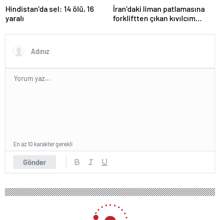
Hindistan’da sel: 14 ölü, 16
İran’daki liman patlamasına
yaralı
forkliftten çıkan kıvılcım
neden olmuş
En az 10 karakter gerekli
Gönder