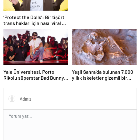
‘Protect the Dolls’: Bir tişört
trans hakları için nasıl viral bir
sembol haline geldi?
Yale Üniversitesi, Porto
Yeşil Sahra’da bulunan 7.000
Rikolu süperstar Bad Bunny
yıllık iskeletler gizemli bir
üzerine ders açıyor
insan soyunu ortaya çıkardı