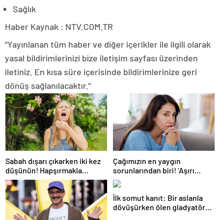
Sağlık
Haber Kaynak : NTV.COM.TR
“Yayınlanan tüm haber ve diğer içerikler ile ilgili olarak
yasal bildirimlerinizi bize iletişim sayfası üzerinden
iletiniz. En kısa süre içerisinde bildirimlerinize geri
dönüş sağlanılacaktır.”
Sabah dışarı çıkarken iki kez
Çağımızın en yaygın
düşünün! Hapşırmakla
sorunlarından biri! ‘Aşırı
başlayıp astıma
düşünmeyle başa çıkmak
dönüşebiliyor
mümkün’
İlk somut kanıt: Bir aslanla
dövüşürken ölen gladyatörün
iskeleti bulundu