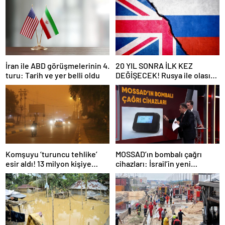
İran ile ABD görüşmelerinin 4.
20 YIL SONRA İLK KEZ
turu: Tarih ve yer belli oldu
DEĞİŞECEK! Rusya ile olası
savaş… İngiltere’nin gizli
planı güncelleniyor!
Komşuyu ‘turuncu tehlike’
MOSSAD’ın bombalı çağrı
esir aldı! 13 milyon kişiye
cihazları: İsrail’in yeni
“evde kalın” uyarısı…
suikastını MİT önledi