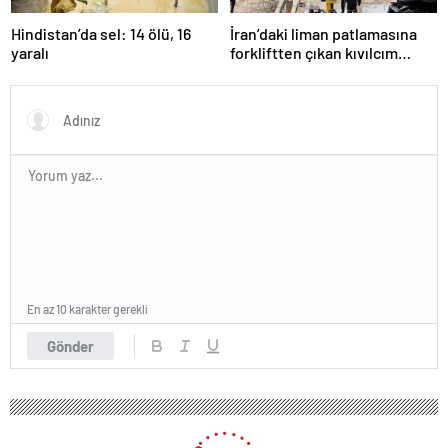
Hindistan’da sel: 14 ölü, 16
İran’daki liman patlamasına
yaralı
forkliftten çıkan kıvılcım
neden olmuş
En az 10 karakter gerekli
Gönder