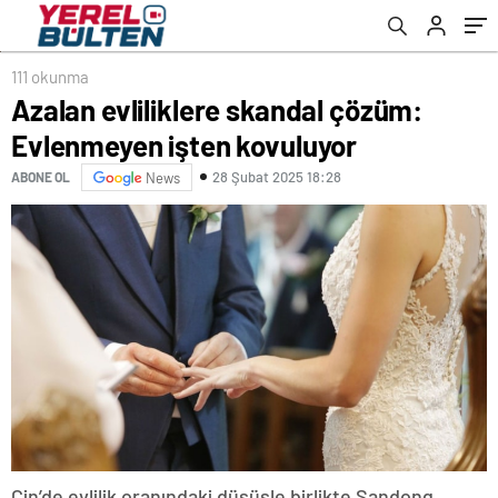
111 okunma
Azalan evliliklere skandal çözüm:
Evlenmeyen işten kovuluyor
28 Şubat 2025 18:28
ABONE OL
News
Çin’de evlilik oranındaki düşüşle birlikte Şandong