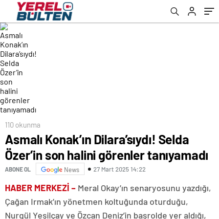
110 okunma
Asmalı Konak’ın Dilara’sıydı! Selda
Özer’in son halini görenler tanıyamadı
27 Mart 2025 14:22
ABONE OL
News
HABER MERKEZİ –
Meral Okay’ın senaryosunu yazdığı,
Çağan Irmak’ın yönetmen koltuğunda oturduğu,
Nurgül Yeşilçay ve Özcan Deniz’in başrolde yer aldığı,