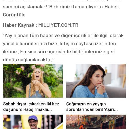
samimi açıklamalar! ‘Birbirimizi tamamlıyoruz’
Haberi
Görüntüle
Haber Kaynak : MILLIYET.COM.TR
“Yayınlanan tüm haber ve diğer içerikler ile ilgili olarak
yasal bildirimlerinizi bize iletişim sayfası üzerinden
iletiniz. En kısa süre içerisinde bildirimlerinize geri
dönüş sağlanılacaktır.”
Sabah dışarı çıkarken iki kez
Çağımızın en yaygın
düşünün! Hapşırmakla
sorunlarından biri! ‘Aşırı
başlayıp astıma
düşünmeyle başa çıkmak
dönüşebiliyor
mümkün’