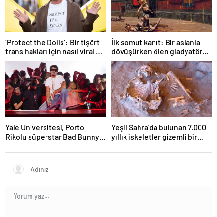
‘Protect the Dolls’: Bir tişört
İlk somut kanıt: Bir aslanla
trans hakları için nasıl viral bir
dövüşürken ölen gladyatörün
sembol haline geldi?
iskeleti bulundu
Yale Üniversitesi, Porto
Yeşil Sahra’da bulunan 7.000
Rikolu süperstar Bad Bunny
yıllık iskeletler gizemli bir
üzerine ders açıyor
insan soyunu ortaya çıkardı