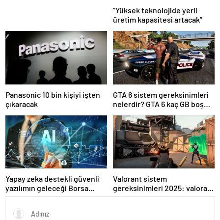
“Yüksek teknolojide yerli
üretim kapasitesi artacak”
Panasonic 10 bin kişiyi işten
GTA 6 sistem gereksinimleri
çıkaracak
nelerdir? GTA 6 kaç GB boş
alan istiyor?
Yapay zeka destekli güvenli
Valorant sistem
yazılımın geleceği Borsa
gereksinimleri 2025: valorant
İstanbul’da tartışılacak
kaç gb yer kaplar?