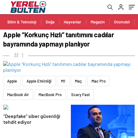
Bilim & Teknoloji
Doğa
Hayvanlar
Magazin
Otomobil
Apple “Korkunç Hızlı” tanıtımını cadılar
bayramında yapmayı planlıyor
1
Apple
Apple Etkinliği
M1
Maç
Mac Pro
MacBook Air
MacBook Pro
Scary Fast
“Deepfake” siber güvenliği
tehdit ediyor