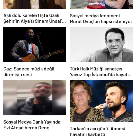
Aşk dolu kareler! İşte Uzak
Sosyal medya fenomeni
Şehir’in Alya’sı Sinem Ünsal’ın
Murat Övüç’ün hapsi isteniyor
gerçek hayattaki sevgilisi
Caz: Sadece müzik değil,
Türk Halk Müziği sanatçısı
direnişin sesi
Yavuz Top İstanbul’da hayatını
kaybetti
Sosyal Medya Canlı Yayında
Evi Ateşe Veren Genç
Tarkan’ın acı günü! Annesi
Gözaltına Alındı
hayatını kaybetti