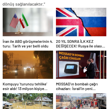
dönüş sağlanılacaktır.”
İran ile ABD görüşmelerinin 4.
20 YIL SONRA İLK KEZ
turu: Tarih ve yer belli oldu
DEĞİŞECEK! Rusya ile olası
savaş… İngiltere’nin gizli
planı güncelleniyor!
Komşuyu ‘turuncu tehlike’
MOSSAD’ın bombalı çağrı
esir aldı! 13 milyon kişiye
cihazları: İsrail’in yeni
“evde kalın” uyarısı…
suikastını MİT önledi