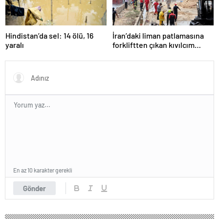
Hindistan’da sel: 14 ölü, 16
İran’daki liman patlamasına
yaralı
forkliftten çıkan kıvılcım
neden olmuş
En az 10 karakter gerekli
Gönder