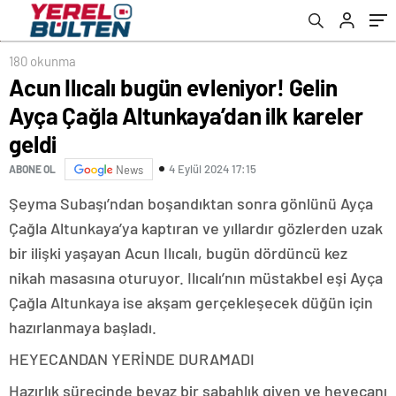
180 okunma
Acun Ilıcalı bugün evleniyor! Gelin
Ayça Çağla Altunkaya’dan ilk kareler
geldi
4 Eylül 2024 17:15
ABONE OL
News
Şeyma Subaşı’ndan boşandıktan sonra gönlünü Ayça
Çağla Altunkaya’ya kaptıran ve yıllardır gözlerden uzak
bir ilişki yaşayan Acun Ilıcalı, bugün dördüncü kez
nikah masasına oturuyor. Ilıcalı’nın müstakbel eşi Ayça
Çağla Altunkaya ise akşam gerçekleşecek düğün için
hazırlanmaya başladı.
HEYECANDAN YERİNDE DURAMADI
Hazırlık sürecinde beyaz bir sabahlık giyen ve heyecanı