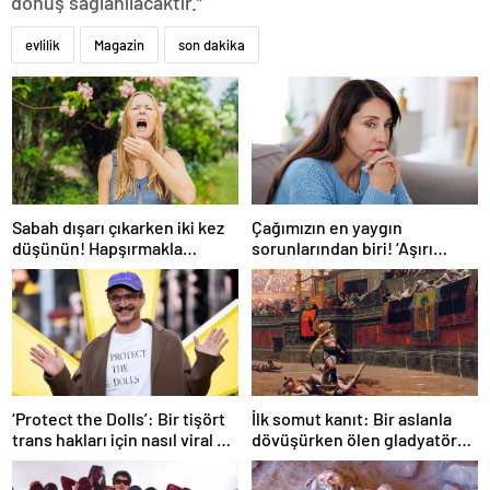
dönüş sağlanılacaktır.”
evlilik
Magazin
son dakika
Sabah dışarı çıkarken iki kez
Çağımızın en yaygın
düşünün! Hapşırmakla
sorunlarından biri! ‘Aşırı
başlayıp astıma
düşünmeyle başa çıkmak
dönüşebiliyor
mümkün’
‘Protect the Dolls’: Bir tişört
İlk somut kanıt: Bir aslanla
trans hakları için nasıl viral bir
dövüşürken ölen gladyatörün
sembol haline geldi?
iskeleti bulundu