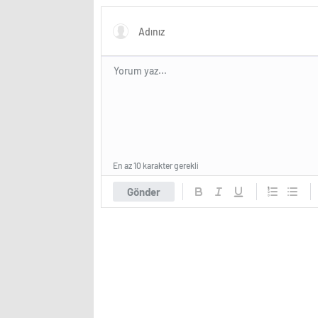
istiyor?
İstanbul
En az 10 karakter gerekli
Gönder