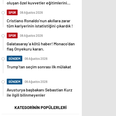
oluşan özel kuvvetler eğitimlerini
başlattı.
SPOR
06 Ağustos 2026
Cristiano Ronaldo’nun akıllara zarar
tüm kariyerinin istatistiğini çıkardık !
SPOR
06 Ağustos 2026
Galatasaray’a kötü haber! Monaco’dan
flaş Onyekuru kararı.
GÜNDEM
06 Ağustos 2026
Trump’tan seçim sonrası ilk mülakat
GÜNDEM
06 Ağustos 2026
Avusturya başbakanı Sebastian Kurz
ile ilgili bilinmeyenler
KATEGORİNİN POPÜLERLERİ