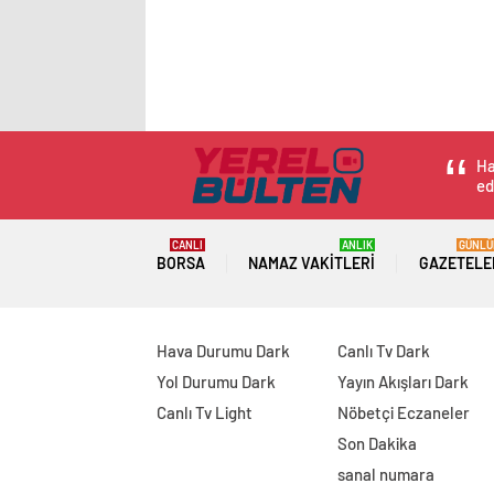
Ha
ed
CANLI
ANLIK
GÜNLÜ
BORSA
NAMAZ VAKITLERI
GAZETELE
Hava Durumu Dark
Canlı Tv Dark
Yol Durumu Dark
Yayın Akışları Dark
Canlı Tv Light
Nöbetçi Eczaneler
Son Dakika
sanal numara