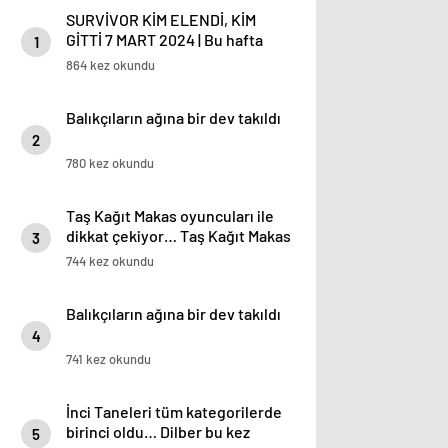
SURVİVOR KİM ELENDİ, KİM
GİTTİ 7 MART 2024 | Bu hafta
1
Survivor All Star eleme
864 kez okundu
düellosunu kim kazandı,
Mustafa Kemal mi, Hakan mı?
Balıkçıların ağına bir dev takıldı
Hıçkıra hıçkıra ağladı: ‘Sürekli
potaya koydular, zorladılar ama
2
sitemim yok…’
780 kez okundu
Taş Kağıt Makas oyuncuları ile
dikkat çekiyor… Taş Kağıt Makas
3
oyuncu kadrosu ve konusu
744 kez okundu
hakkında detaylar
Balıkçıların ağına bir dev takıldı
4
741 kez okundu
İnci Taneleri tüm kategorilerde
birinci oldu… Dilber bu kez
5