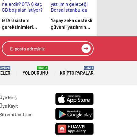
GTA 6 sistem
Yapay zeka destekli
gereksinimleri
güvenli yazılımın
nelerdir? GTA 6 kaç
geleceği Borsa
GB boş alan istiyor?
İstanbul’da
tartışılacak
KONOMİ
TRAFİK
CANLI
TELER
YOL DURUMU
KRIPTO PARALAR
Üye Giriş
Üye Kayıt
Şifremi Unuttum