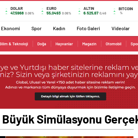
DOLAR
EURO
ALTIN
BITCOIN
47,5968
55,0493
6.525,67
%
0.06%
0.06%
0,46
Ekonomi
Spor
Kadın
Foto Galeri
Videolar
Bilim & Teknoloji
Doğa
Hayvanlar
Magazin
Otomobil
Spo
 Büyük Simülasyonu Gerçekl