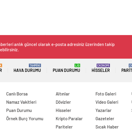
berleri anlık güncel olarak e-posta adresiniz üzerinden takip
ebilirsiniz.
K
TAHMİNİ
LİG
EKONOMİ
E
R
HAVA DURUMU
PUAN DURUMU
HISSELER
PARI
Canlı Borsa
Altınlar
Foto Galeri
Namaz Vakitleri
Dövizler
Video Galeri
Puan Durumu
Hisseler
Yazarlar
Örnek Burç Yorumu
Kripto Paralar
Gazeteler
Pariteler
Sıcak Haber