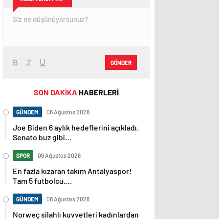
GÖNDER
SON DAKİKA
HABERLERİ
GÜNDEM
06 Ağustos 2026
Joe Biden 6 aylık hedeflerini açıkladı.
Senato buz gibi…
SPOR
06 Ağustos 2026
En fazla kızaran takım Antalyaspor!
Tam 5 futbolcu….
GÜNDEM
06 Ağustos 2026
Norweç silahlı kuvvetleri kadınlardan