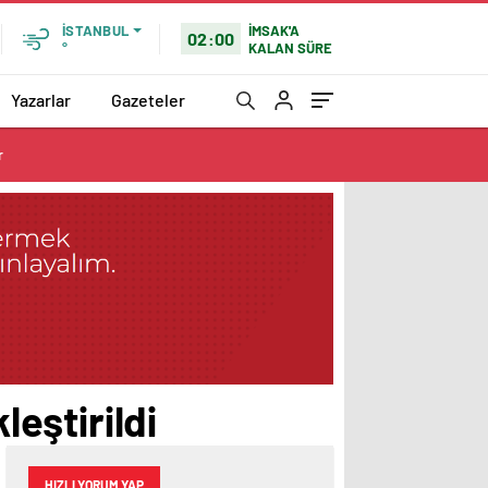
İMSAK'A
İSTANBUL
02:00
KALAN SÜRE
°
Yazarlar
Gazeteler
r
eştirildi
HIZLI YORUM YAP