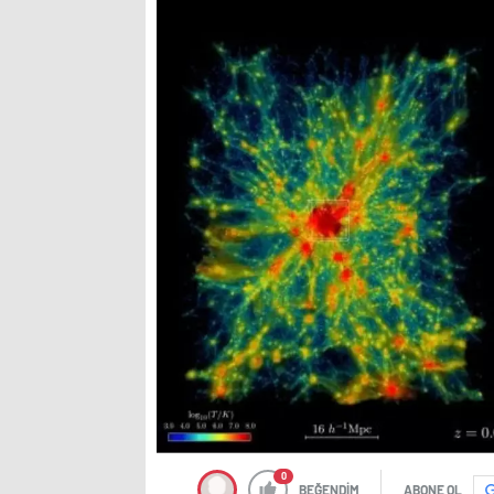
0
BEĞENDİM
ABONE OL