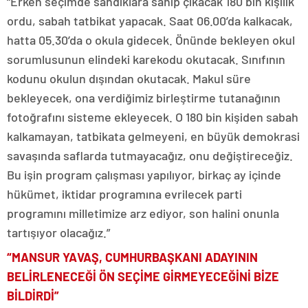
“Erken seçimde sandıklara sahip çıkacak 180 bin kişilik
ordu, sabah tatbikat yapacak. Saat 06.00’da kalkacak,
hatta 05.30’da o okula gidecek. Önünde bekleyen okul
sorumlusunun elindeki karekodu okutacak. Sınıfının
kodunu okulun dışından okutacak. Makul süre
bekleyecek, ona verdiğimiz birleştirme tutanağının
fotoğrafını sisteme ekleyecek. O 180 bin kişiden sabah
kalkamayan, tatbikata gelmeyeni, en büyük demokrasi
savaşında saflarda tutmayacağız, onu değiştireceğiz.
Bu işin program çalışması yapılıyor, birkaç ay içinde
hükümet, iktidar programına evrilecek parti
programını milletimize arz ediyor, son halini onunla
tartışıyor olacağız.”
“MANSUR YAVAŞ, CUMHURBAŞKANI ADAYININ
BELİRLENECEĞİ ÖN SEÇİME GİRMEYECEĞİNİ BİZE
BİLDİRDİ”