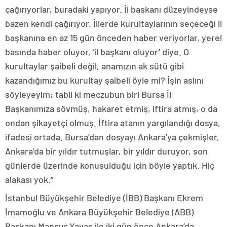
çağırıyorlar, buradaki yapıyor. İl başkanı düzeyindeyse
bazen kendi çağırıyor. İllerde kurultaylarının seçeceği il
başkanına en az 15 gün önceden haber veriyorlar, yerel
basında haber oluyor, ‘il başkanı oluyor’ diye. O
kurultaylar şaibeli değil, anamızın ak sütü gibi
kazandığımız bu kurultay şaibeli öyle mi? İşin aslını
söyleyeyim; tabii ki meczubun biri Bursa İl
Başkanımıza sövmüş, hakaret etmiş, iftira atmış, o da
ondan şikayetçi olmuş. İftira atanın yargılandığı dosya,
ifadesi ortada. Bursa’dan dosyayı Ankara’ya çekmişler,
Ankara’da bir yıldır tutmuşlar, bir yıldır duruyor, son
günlerde üzerinde konuşulduğu için böyle yaptık. Hiç
alakası yok.”
İstanbul Büyükşehir Belediye (İBB) Başkanı Ekrem
İmamoğlu ve Ankara Büyükşehir Belediye (ABB)
Başkanı Mansur Yavaş ile iki gün önce Ankara’da