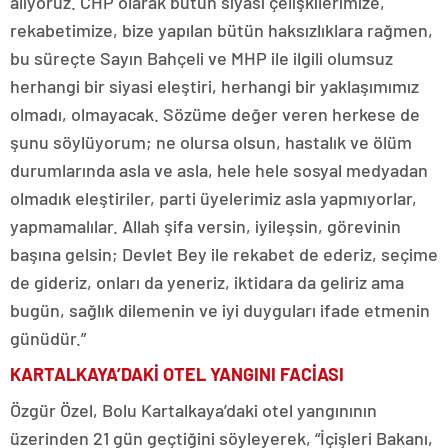
alıyoruz. CHP olarak bütün siyasi çelişkilerimize,
rekabetimize, bize yapılan bütün haksızlıklara rağmen,
bu süreçte Sayın Bahçeli ve MHP ile ilgili olumsuz
herhangi bir siyasi eleştiri, herhangi bir yaklaşımımız
olmadı, olmayacak. Sözüme değer veren herkese de
şunu söylüyorum; ne olursa olsun, hastalık ve ölüm
durumlarında asla ve asla, hele hele sosyal medyadan
olmadık eleştiriler, parti üyelerimiz asla yapmıyorlar,
yapmamalılar. Allah şifa versin, iyileşsin, görevinin
başına gelsin; Devlet Bey ile rekabet de ederiz, seçime
de gideriz, onları da yeneriz, iktidara da geliriz ama
bugün, sağlık dilemenin ve iyi duyguları ifade etmenin
günüdür.”
KARTALKAYA’DAKİ OTEL YANGINI FACİASI
Özgür Özel, Bolu Kartalkaya’daki otel yangınının
üzerinden 21 gün geçtiğini söyleyerek, “İçişleri Bakanı,