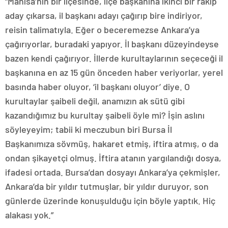
“Manisa’nın bir ilçesinde, ilçe başkanına ikinci bir rakip
aday çıkarsa, il başkanı adayı çağırıp bire indiriyor,
reisin talimatıyla. Eğer o beceremezse Ankara’ya
çağırıyorlar, buradaki yapıyor. İl başkanı düzeyindeyse
bazen kendi çağırıyor. İllerde kurultaylarının seçeceği il
başkanına en az 15 gün önceden haber veriyorlar, yerel
basında haber oluyor, ‘il başkanı oluyor’ diye. O
kurultaylar şaibeli değil, anamızın ak sütü gibi
kazandığımız bu kurultay şaibeli öyle mi? İşin aslını
söyleyeyim; tabii ki meczubun biri Bursa İl
Başkanımıza sövmüş, hakaret etmiş, iftira atmış, o da
ondan şikayetçi olmuş. İftira atanın yargılandığı dosya,
ifadesi ortada. Bursa’dan dosyayı Ankara’ya çekmişler,
Ankara’da bir yıldır tutmuşlar, bir yıldır duruyor, son
günlerde üzerinde konuşulduğu için böyle yaptık. Hiç
alakası yok.”