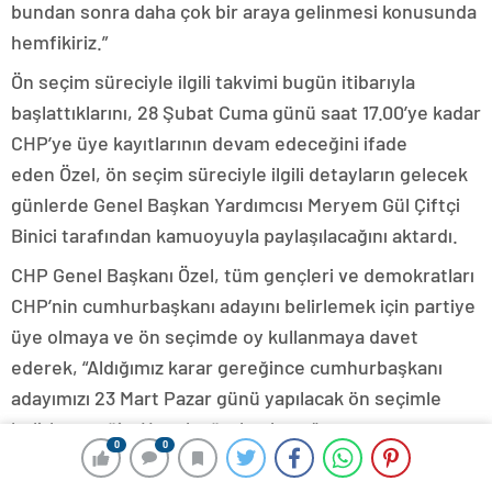
bundan sonra daha çok bir araya gelinmesi konusunda
hemfikiriz.”
Ön seçim süreciyle ilgili takvimi bugün itibarıyla
başlattıklarını, 28 Şubat Cuma günü saat 17.00’ye kadar
CHP’ye üye kayıtlarının devam edeceğini ifade
eden Özel, ön seçim süreciyle ilgili detayların gelecek
günlerde Genel Başkan Yardımcısı Meryem Gül Çiftçi
Binici tarafından kamuoyuyla paylaşılacağını aktardı.
CHP Genel Başkanı Özel, tüm gençleri ve demokratları
CHP’nin cumhurbaşkanı adayını belirlemek için partiye
üye olmaya ve ön seçimde oy kullanmaya davet
ederek, “Aldığımız karar gereğince cumhurbaşkanı
adayımızı 23 Mart Pazar günü yapılacak ön seçimle
belirleyeceğiz. Hayırlı uğurlu olsun.”
0
0
Özel, CHP’yi yenmenin tek yolunun sandıktan geçtiğini