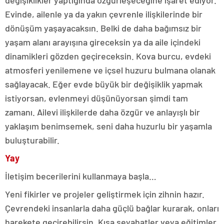
değişiklikler yaptığında özgürleşeceğine işaret ediyor.
Evinde, ailenle ya da yakın çevrenle ilişkilerinde bir
dönüşüm yaşayacaksın. Belki de daha bağımsız bir
yaşam alanı arayışına gireceksin ya da aile içindeki
dinamikleri gözden geçireceksin. Kova burcu, evdeki
atmosferi yenilemene ve içsel huzuru bulmana olanak
sağlayacak. Eğer evde büyük bir değişiklik yapmak
istiyorsan, evlenmeyi düşünüyorsan şimdi tam
zamanı. Ailevi ilişkilerde daha özgür ve anlayışlı bir
yaklaşım benimsemek, seni daha huzurlu bir yaşamla
buluşturabilir.
Yay
İletişim becerilerini kullanmaya başla…
Yeni fikirler ve projeler geliştirmek için zihnin hazır.
Çevrendeki insanlarla daha güçlü bağlar kurarak, onları
harekete geçirebilirsin. Kısa seyahatler veya eğitimler