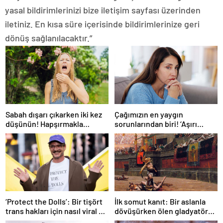
yasal bildirimlerinizi bize iletişim sayfası üzerinden
iletiniz. En kısa süre içerisinde bildirimlerinize geri
dönüş sağlanılacaktır.”
Sabah dışarı çıkarken iki kez
Çağımızın en yaygın
düşünün! Hapşırmakla
sorunlarından biri! ‘Aşırı
başlayıp astıma
düşünmeyle başa çıkmak
dönüşebiliyor
mümkün’
‘Protect the Dolls’: Bir tişört
İlk somut kanıt: Bir aslanla
trans hakları için nasıl viral bir
dövüşürken ölen gladyatörün
sembol haline geldi?
iskeleti bulundu