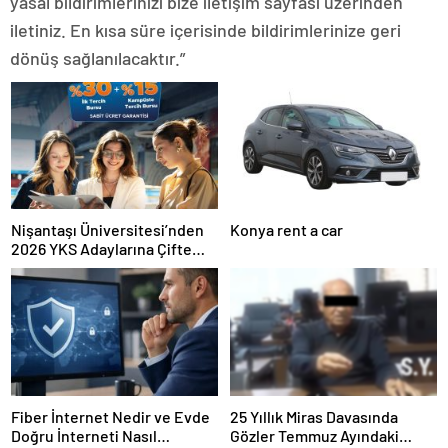
yasal bildirimlerinizi bize iletişim sayfası üzerinden
iletiniz. En kısa süre içerisinde bildirimlerinize geri
dönüş sağlanılacaktır.”
Nişantaşı Üniversitesi’nden
Konya rent a car
2026 YKS Adaylarına Çifte
Güvence: Sabit Ücret ve
Kesintisiz Burs
Fiber İnternet Nedir ve Evde
25 Yıllık Miras Davasında
Doğru İnterneti Nasıl
Gözler Temmuz Ayındaki