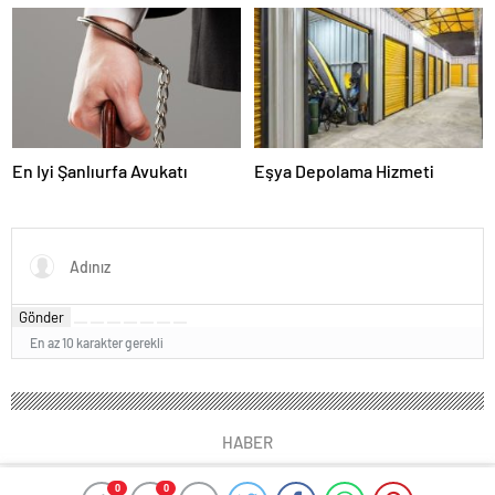
Seçersiniz
Karar Duruşmasına Çevrildi
En Iyi Şanlıurfa Avukatı
Eşya Depolama Hizmeti
Gönder
En az 10 karakter gerekli
HABER
0
0