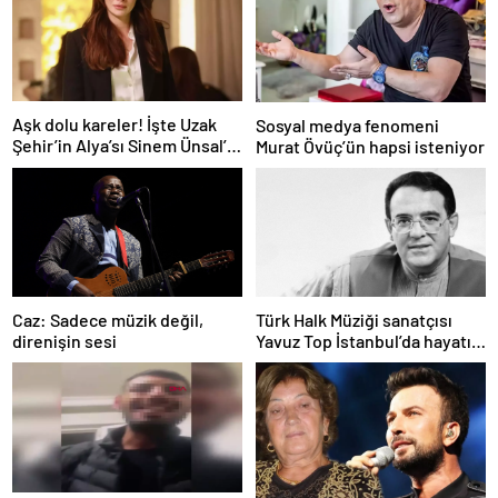
Aşk dolu kareler! İşte Uzak
Sosyal medya fenomeni
Şehir’in Alya’sı Sinem Ünsal’ın
Murat Övüç’ün hapsi isteniyor
gerçek hayattaki sevgilisi
Caz: Sadece müzik değil,
Türk Halk Müziği sanatçısı
direnişin sesi
Yavuz Top İstanbul’da hayatını
kaybetti