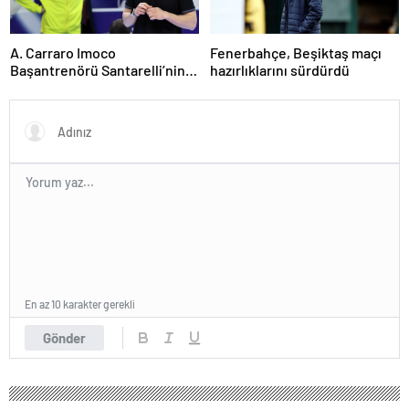
A. Carraro Imoco
Fenerbahçe, Beşiktaş maçı
Başantrenörü Santarelli’nin
hazırlıklarını sürdürdü
finaldeki rakip tercihi
VakıfBank
En az 10 karakter gerekli
Gönder