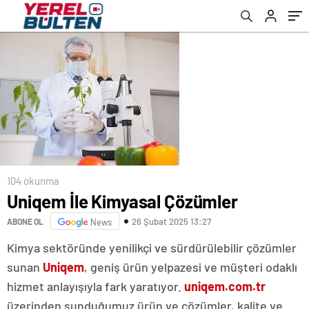
104 okunma
Uniqem İle Kimyasal Çözümler
26 Şubat 2025 13:27
ABONE OL
News
Kimya sektöründe yenilikçi ve sürdürülebilir çözümler
sunan
Uniqem
, geniş ürün yelpazesi ve müşteri odaklı
hizmet anlayışıyla fark yaratıyor.
uniqem.com.tr
üzerinden sunduğumuz ürün ve çözümler, kalite ve