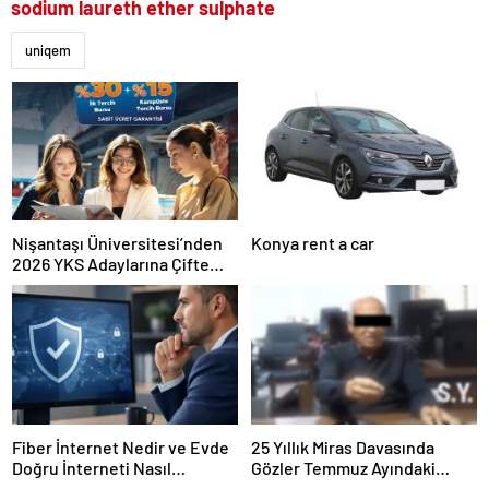
sodium laureth ether sulphate
uniqem
Nişantaşı Üniversitesi’nden
Konya rent a car
2026 YKS Adaylarına Çifte
Güvence: Sabit Ücret ve
Kesintisiz Burs
Fiber İnternet Nedir ve Evde
25 Yıllık Miras Davasında
Doğru İnterneti Nasıl
Gözler Temmuz Ayındaki
Seçersiniz
Karar Duruşmasına Çevrildi