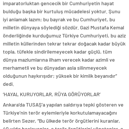
imparatorluktan gencecik bir Cumhuriyetin hayat
bulduğu başka bir kurtuluş mücadelesi yoktur. Şunu
iyi anlamak lazım; bu bayrak ve bu Cumhuriyet, bu
milletin dünyaya söylediği sözdür. Gazi Mustafa Kemal
önderliğinde kurduğumuz Türkiye Cumhuriyeti, bu aziz
milletin küllerinden tekrar tekrar doğacak kadar büyük
topla, tüfekle sindirilemeyecek kadar güçlü, tüm
dünya mazlumlarına ilham verecek kadar azimli ve
merhametli ve bu dünyadan asla silinmeyecek
olduğunun haykırışıdır; yüksek bir kimlik beyanıdır”
dedi.
‘HAYAL KURUYORLAR, RÜYA GÖRÜYORLAR’
Ankara’da TUSAŞ’a yapılan saldırıya tepki gösteren ve
Türkiye’nin terör eylemleriyle korkutulamayacağını
belirten Sezer, “Bu ülkede terör örgütlerini kuranlar,
40 yıldır besleyenler, o terör örgütlerini yönetenler, o