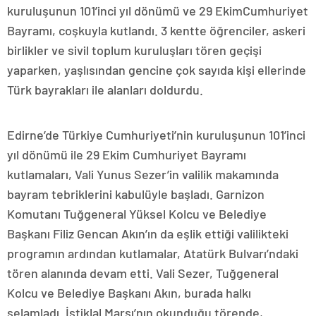
kuruluşunun 101’inci yıl dönümü ve 29 EkimCumhuriyet
Bayramı, coşkuyla kutlandı. 3 kentte öğrenciler, askeri
birlikler ve sivil toplum kuruluşları tören geçişi
yaparken, yaşlısından gencine çok sayıda kişi ellerinde
Türk bayrakları ile alanları doldurdu.
Edirne’de Türkiye Cumhuriyeti’nin kuruluşunun 101’inci
yıl dönümü ile 29 Ekim Cumhuriyet Bayramı
kutlamaları, Vali Yunus Sezer’in valilik makamında
bayram tebriklerini kabulüyle başladı. Garnizon
Komutanı Tuğgeneral Yüksel Kolcu ve Belediye
Başkanı Filiz Gencan Akın’ın da eşlik ettiği valilikteki
programın ardından kutlamalar, Atatürk Bulvarı’ndaki
tören alanında devam etti. Vali Sezer, Tuğgeneral
Kolcu ve Belediye Başkanı Akın, burada halkı
selamladı. İstiklal Marşı’nın okunduğu törende,