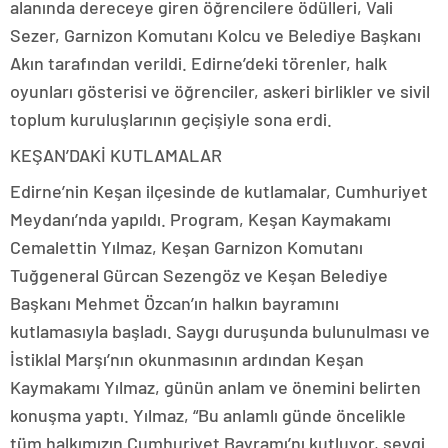
alanında dereceye giren öğrencilere ödülleri, Vali
Sezer, Garnizon Komutanı Kolcu ve Belediye Başkanı
Akın tarafından verildi. Edirne’deki törenler, halk
oyunları gösterisi ve öğrenciler, askeri birlikler ve sivil
toplum kuruluşlarının geçişiyle sona erdi.
KEŞAN’DAKİ KUTLAMALAR
Edirne’nin Keşan ilçesinde de kutlamalar, Cumhuriyet
Meydanı’nda yapıldı. Program, Keşan Kaymakamı
Cemalettin Yılmaz, Keşan Garnizon Komutanı
Tuğgeneral Gürcan Sezengöz ve Keşan Belediye
Başkanı Mehmet Özcan’ın halkın bayramını
kutlamasıyla başladı. Saygı duruşunda bulunulması ve
İstiklal Marşı’nın okunmasının ardından Keşan
Kaymakamı Yılmaz, günün anlam ve önemini belirten
konuşma yaptı. Yılmaz, “Bu anlamlı günde öncelikle
tüm halkımızın Cumhuriyet Bayramı’nı kutluyor, sevgi