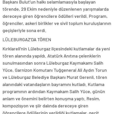
Başkanı Bulut’un halkı selamlamasıyla başlayan
törende, 29 Ekim nedeniyle düzenlenen yarışmalarda
dereceye giren öğrencilere ödülleri verildi. Program,
öğrenciler, askeri birlikler ve sivil toplum kuruluşlarının
geçişleriyle sona erdi.
LÜLEBURGAZ’DA TÖREN
Kırklareli’nin Lüleburgaz ilçesindeki kutlamalar da yeni
tören alanında yapıldı. Atatürk Anıtına çelenklerin
sunulmasından sonra Lüleburgaz Kaymakamı Salih
Yüce, Garnizon Komutanı Tuğgeneral Ali Aydın Torun
ve Lüleburgaz Belediye Başkanı Murat Gerenli, tören
alanındaki vatandaşların bayramını kutladı. Kutlama
programının ardından Kaymakam Salih Yüce, günün
anlam ve önemini belirten konuşma yaptı. Resim,
kompozisyon ve şiir dalında dereceye giren
öğrencilere ödüllerinin verildiği kutlamalar, geçit