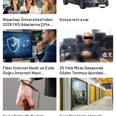
Nişantaşı Üniversitesi’nden
Konya rent a car
2026 YKS Adaylarına Çifte
Güvence: Sabit Ücret ve
Kesintisiz Burs
Fiber İnternet Nedir ve Evde
25 Yıllık Miras Davasında
Doğru İnterneti Nasıl
Gözler Temmuz Ayındaki
Seçersiniz
Karar Duruşmasına Çevrildi
En Iyi Şanlıurfa Avukatı
Eşya Depolama Hizmeti