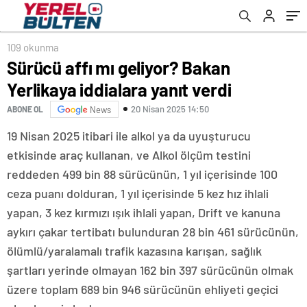
109 okunma
Sürücü affı mı geliyor? Bakan
Yerlikaya iddialara yanıt verdi
20 Nisan 2025 14:50
ABONE OL
News
19 Nisan 2025 itibari ile alkol ya da uyuşturucu
etkisinde araç kullanan, ve Alkol ölçüm testini
reddeden 499 bin 88 sürücünün, 1 yıl içerisinde 100
ceza puanı dolduran, 1 yıl içerisinde 5 kez hız ihlali
yapan, 3 kez kırmızı ışık ihlali yapan, Drift ve kanuna
aykırı çakar tertibatı bulunduran 28 bin 461 sürücünün,
ölümlü/yaralamalı trafik kazasına karışan, sağlık
şartları yerinde olmayan 162 bin 397 sürücünün olmak
üzere toplam 689 bin 946 sürücünün ehliyeti geçici