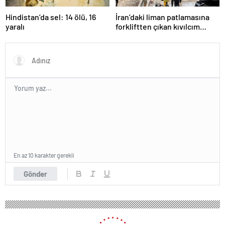
Hindistan’da sel: 14 ölü, 16
İran’daki liman patlamasına
yaralı
forkliftten çıkan kıvılcım
neden olmuş
En az 10 karakter gerekli
Gönder