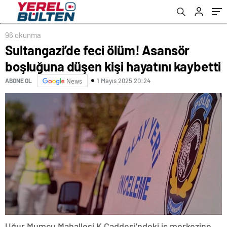
96 okunma
Sultangazi’de feci ölüm! Asansör
boşluğuna düşen kişi hayatını kaybetti
1 Mayıs 2025 20:24
ABONE OL
News
Uğur Mumcu Mahallesi K Caddesi’ndeki iş merkezine