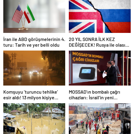
İran ile ABD görüşmelerinin 4.
20 YIL SONRA İLK KEZ
turu: Tarih ve yer belli oldu
DEĞİŞECEK! Rusya ile olası
savaş… İngiltere’nin gizli
planı güncelleniyor!
Komşuyu ‘turuncu tehlike’
MOSSAD’ın bombalı çağrı
esir aldı! 13 milyon kişiye
cihazları: İsrail’in yeni
“evde kalın” uyarısı…
suikastını MİT önledi