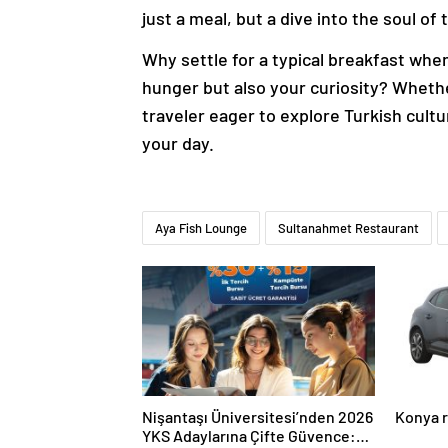
just a meal, but a dive into the soul of t
Why settle for a typical breakfast when
hunger but also your curiosity? Whether
traveler eager to explore Turkish cult
your day.
Aya Fish Lounge
Sultanahmet Restaurant
Nişantaşı Üniversitesi’nden 2026
Konya r
YKS Adaylarına Çifte Güvence: