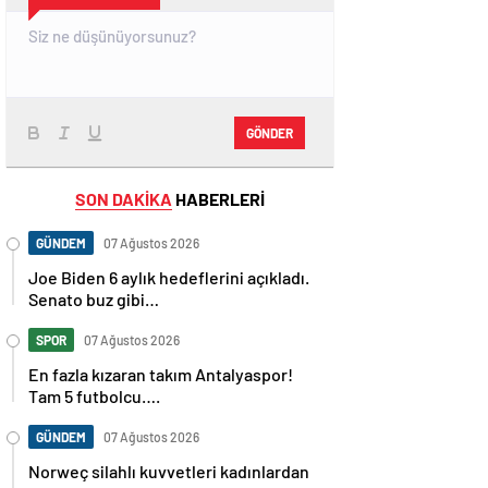
GÖNDER
SON DAKİKA
HABERLERİ
GÜNDEM
07 Ağustos 2026
Joe Biden 6 aylık hedeflerini açıkladı.
Senato buz gibi…
SPOR
07 Ağustos 2026
En fazla kızaran takım Antalyaspor!
Tam 5 futbolcu….
GÜNDEM
07 Ağustos 2026
Norweç silahlı kuvvetleri kadınlardan