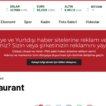
DOLAR
EURO
ALTIN
BITCOIN
47,7098
55,2103
6.651,12
%
0.17%
0.35%
2,44
Ekonomi
Spor
Kadın
Foto Galeri
Videolar
ant
aurant