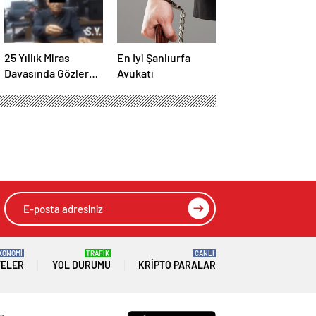
25 Yıllık Miras
En Iyi Şanlıurfa
Davasında Gözler
Avukatı
Temmuz Ayındaki
Karar Duruşmasına
Çevrildi
KONOMİ
TRAFİK
CANLI
TELER
YOL DURUMU
KRIPTO PARALAR