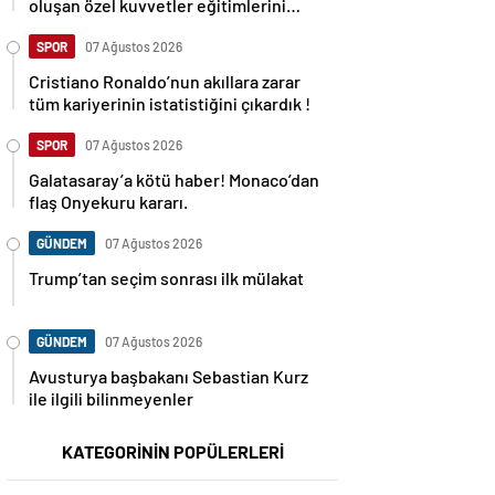
oluşan özel kuvvetler eğitimlerini
başlattı.
SPOR
07 Ağustos 2026
Cristiano Ronaldo’nun akıllara zarar
tüm kariyerinin istatistiğini çıkardık !
SPOR
07 Ağustos 2026
Galatasaray’a kötü haber! Monaco’dan
flaş Onyekuru kararı.
GÜNDEM
07 Ağustos 2026
Trump’tan seçim sonrası ilk mülakat
GÜNDEM
07 Ağustos 2026
Avusturya başbakanı Sebastian Kurz
ile ilgili bilinmeyenler
KATEGORİNİN POPÜLERLERİ