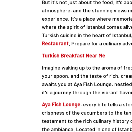
But it's not just about the food. It's 
atmosphere, and the stunning views ma
experience. It's a place where memori
where the spirit of Istanbul comes alive
Turkish cuisine in the heart of Istanbu
Restaurant
. Prepare for a culinary adv
Turkish Breakfast Near Me
Imagine waking up to the aroma of fres
your spoon, and the taste of rich, cre
awaits you at Aya Fish Lounge, nestled 
it's a journey through the vibrant flavo
Aya Fish Lounge
, every bite tells a s
crispness of the cucumbers to the tang
testament to the rich culinary history 
the ambiance. Located in one of Istanbu