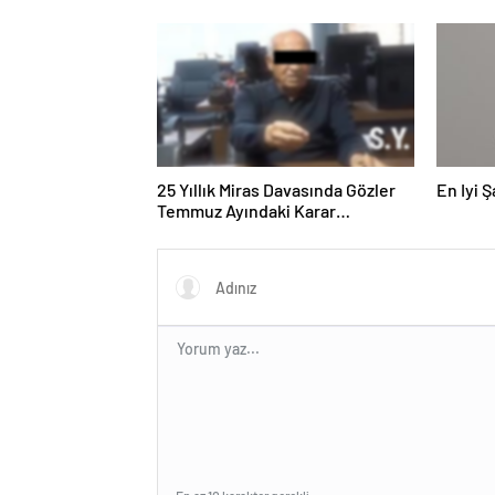
Sabit Ücret ve Kesintisiz Burs
25 Yıllık Miras Davasında Gözler
En Iyi 
Temmuz Ayındaki Karar
Duruşmasına Çevrildi