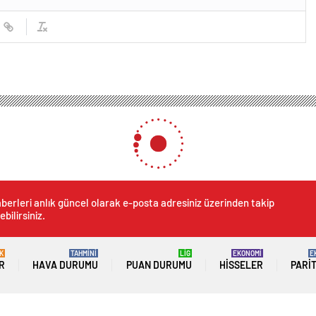
berleri anlık güncel olarak e-posta adresiniz üzerinden takip
ebilirsiniz.
K
TAHMİNİ
LİG
EKONOMİ
E
R
HAVA DURUMU
PUAN DURUMU
HISSELER
PARI