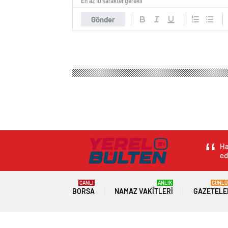
En az 10 karakter gerekli
Gönder
Ha
ed
CANLI
ANLIK
GÜNLÜ
BORSA
NAMAZ VAKITLERI
GAZETELE