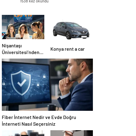
1538 kez okundu
Nişantaşı
Konya rent a car
Üniversitesi’nden
2026 YKS
Adaylarına Çifte
Güvence: Sabit
Ücret ve Kesintisiz
Burs
Fiber İnternet Nedir ve Evde Doğru
İnterneti Nasıl Seçersiniz