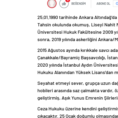
0
BEĞENDİM
ABONE OL
25.01.1990 tarihinde Ankara Altındağ’d
Tahsin okulunda okumuş, Liseyi Nahit M
Üniversitesi Hukuk Fakültesine 2009 y
sonra, 2019 yılında askerliğini Ankara/M
2015 Ağustos ayında kırıkkale savcı ad
Çanakkale/Bayramiç Başsavcılığı, İsta
2020 yılında İstanbul Aydın Üniversite
Hukuku Alanından Yüksek Lisans’dan m
Seyahat etmeyi sever, grupça uzun dağ 
hobileri arasında saz çalmakta vardır, 
geliştirmiş, Aşık Yunus Emrenin Şiirler
Ceza Hukuku üzerine kendini geliştirmi
çıkacaktır. 25 Ocak doğumlu olmasından