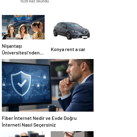
1539 kez okundu
Nişantaşı
Konya rent a car
Üniversitesi’nden
2026 YKS
Adaylarına Çifte
Güvence: Sabit
Ücret ve Kesintisiz
Burs
Fiber İnternet Nedir ve Evde Doğru
İnterneti Nasıl Seçersiniz