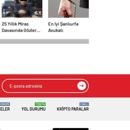
25 Yıllık Miras
En Iyi Şanlıurfa
Davasında Gözler
Avukatı
Temmuz Ayındaki
Karar Duruşmasına
Çevrildi
KONOMİ
TRAFİK
CANLI
TELER
YOL DURUMU
KRIPTO PARALAR