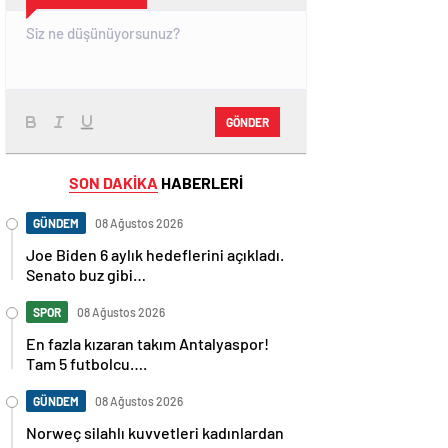
GÖNDER
SON DAKİKA
HABERLERİ
GÜNDEM
08 Ağustos 2026
Joe Biden 6 aylık hedeflerini açıkladı.
Senato buz gibi…
SPOR
08 Ağustos 2026
En fazla kızaran takım Antalyaspor!
Tam 5 futbolcu….
GÜNDEM
08 Ağustos 2026
Norweç silahlı kuvvetleri kadınlardan