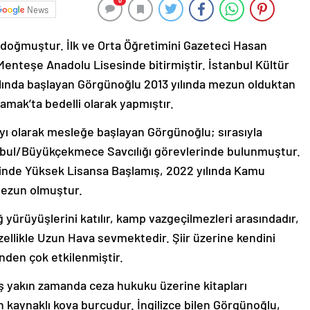
0
News
a doğmuştur. İlk ve Orta Öğretimini Gazeteci Hasan
enteşe Anadolu Lisesinde bitirmiştir. İstanbul Kültür
ılında başlayan Görgünoğlu 2013 yılında mezun olduktan
amak’ta bedelli olarak yapmıştır.
ayı olarak mesleğe başlayan Görgünoğlu; sırasıyla
nbul/Büyükçekmece Savcılığı görevlerinde bulunmuştur.
sinde Yüksek Lisansa Başlamış, 2022 yılında Kamu
ezun olmuştur.
yürüyüşlerini katılır, kamp vazgeçilmezleri arasındadır,
özellikle Uzun Hava sevmektedir. Şiir üzerine kendini
inden çok etkilenmiştir.
ş yakın zamanda ceza hukuku üzerine kitapları
 kaynaklı kova burcudur. İngilizce bilen Görgünoğlu,