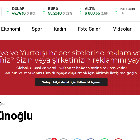
DOLAR
EURO
ALTIN
BITCOIN
47,7436
55,2510
6.660,55
%
0.18%
0.32%
2,59
Ekonomi
Spor
Kadın
Foto Galeri
Videolar
ğlu
ünoğlu