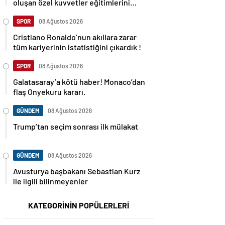
oluşan özel kuvvetler eğitimlerini
başlattı.
SPOR
08 Ağustos 2026
Cristiano Ronaldo’nun akıllara zarar
tüm kariyerinin istatistiğini çıkardık !
SPOR
08 Ağustos 2026
Galatasaray’a kötü haber! Monaco’dan
flaş Onyekuru kararı.
GÜNDEM
08 Ağustos 2026
Trump’tan seçim sonrası ilk mülakat
GÜNDEM
08 Ağustos 2026
Avusturya başbakanı Sebastian Kurz
ile ilgili bilinmeyenler
KATEGORİNİN POPÜLERLERİ