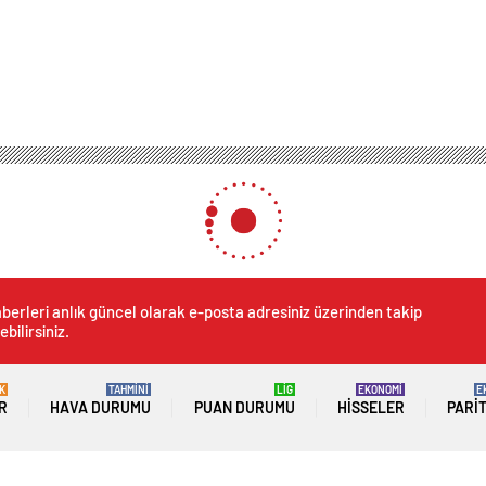
berleri anlık güncel olarak e-posta adresiniz üzerinden takip
ebilirsiniz.
K
TAHMİNİ
LİG
EKONOMİ
E
R
HAVA DURUMU
PUAN DURUMU
HISSELER
PARI