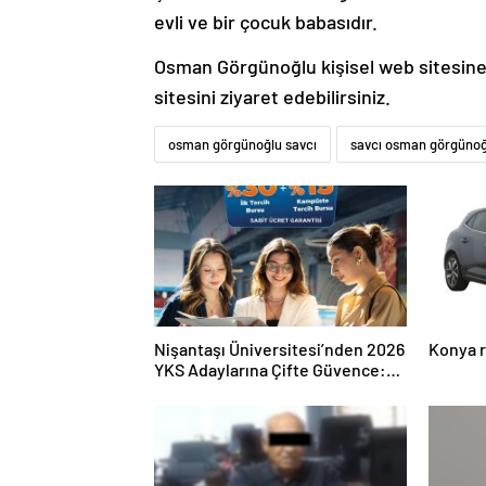
evli ve bir çocuk babasıdır.
Osman Görgünoğlu kişisel web sitesin
sitesini ziyaret edebilirsiniz.
osman görgünoğlu savcı
savcı osman görgünoğ
Nişantaşı Üniversitesi’nden 2026
Konya r
YKS Adaylarına Çifte Güvence:
Sabit Ücret ve Kesintisiz Burs