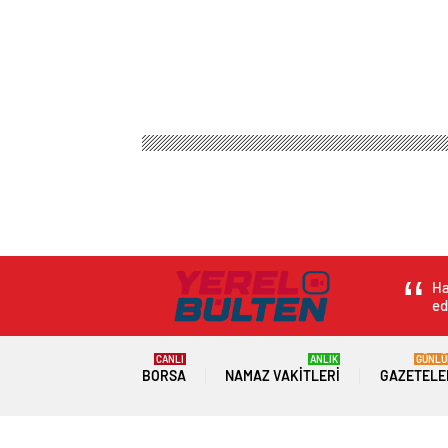
Ha
ed
CANLI
ANLIK
GÜNLÜ
BORSA
NAMAZ VAKITLERI
GAZETELE