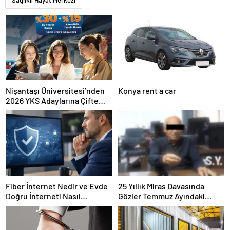
Nişantaşı Üniversitesi’nden
Konya rent a car
2026 YKS Adaylarına Çifte
Güvence: Sabit Ücret ve
Kesintisiz Burs
Fiber İnternet Nedir ve Evde
25 Yıllık Miras Davasında
Doğru İnterneti Nasıl
Gözler Temmuz Ayındaki
Seçersiniz
Karar Duruşmasına Çevrildi