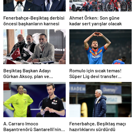
Fenerbahçe-Beşiktaş derbisi
Ahmet Örken: Son güne
öncesi başkanların karnesi
kadar sert yarışlar olacak
Beşiktaş Başkan Adayı
Romulo için sıcak temas!
Gürkan Aksoy, plan ve
Süper Lig devi transfer
projelerini anlattı
ateşini yaktı!
A. Carraro Imoco
Fenerbahçe, Beşiktaş maçı
Başantrenörü Santarelli’nin
hazırlıklarını sürdürdü
finaldeki rakip tercihi