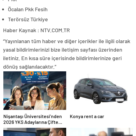
Öcalan Pkk Fesih
Terörsüz Türkiye
Haber Kaynak : NTV.COM.TR
“Yayınlanan tüm haber ve diğer içerikler ile ilgili olarak
yasal bildirimlerinizi bize iletişim sayfası üzerinden
iletiniz. En kısa süre içerisinde bildirimlerinize geri
dönüş sağlanılacaktır.”
Nişantaşı Üniversitesi’nden
Konya rent a car
2026 YKS Adaylarına Çifte
Güvence: Sabit Ücret ve
Kesintisiz Burs