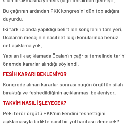
silah bırakmasına yönelik çağrı İmralı’dan gelmişti.
Bu çağrının ardından PKK kongresini dün topladığını
duyurdu.
İki farklı alanda yapıldığı belirtilen kongrenin tam yeri,
Öcalan’ın mesajının nasıl iletildiği konularında henüz
net açıklama yok.
Yapılan ilk açıklamada Öcalan’ın çağrısı temelinde tarihi
önemde kararlar alındığı söylendi.
FESİH KARARI BEKLENİYOR
Kongrede alınan kararlar sonrası bugün örgütün silah
bıraktığı ve feshedildiğinin açıklanması bekleniyor.
TAKVİM NASIL İŞLEYECEK?
Peki terör örgütü PKK’nın kendini feshettiğini
açıklamasıyla birlikte nasıl bir yol haritası izlenecek?