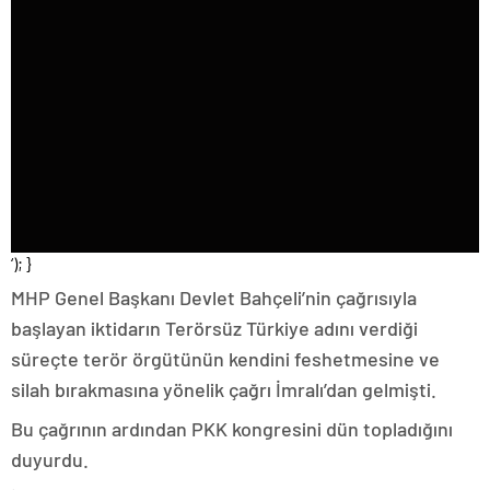
‘); }
MHP Genel Başkanı Devlet Bahçeli’nin çağrısıyla
başlayan iktidarın Terörsüz Türkiye adını verdiği
süreçte terör örgütünün kendini feshetmesine ve
silah bırakmasına yönelik çağrı İmralı’dan gelmişti.
Bu çağrının ardından PKK kongresini dün topladığını
duyurdu.