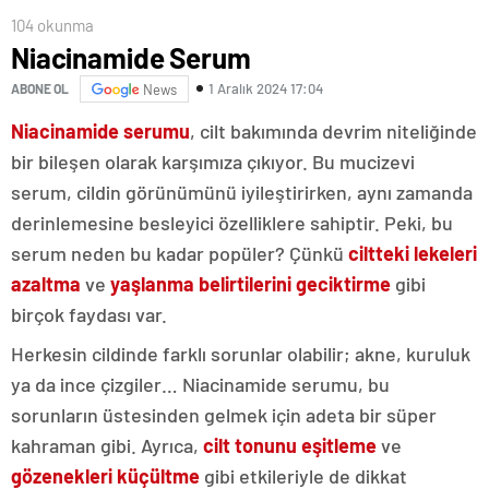
104 okunma
Niacinamide Serum
1 Aralık 2024 17:04
ABONE OL
News
Niacinamide serumu
, cilt bakımında devrim niteliğinde
bir bileşen olarak karşımıza çıkıyor. Bu mucizevi
serum, cildin görünümünü iyileştirirken, aynı zamanda
derinlemesine besleyici özelliklere sahiptir. Peki, bu
serum neden bu kadar popüler? Çünkü
ciltteki lekeleri
azaltma
ve
yaşlanma belirtilerini geciktirme
gibi
birçok faydası var.
Herkesin cildinde farklı sorunlar olabilir; akne, kuruluk
ya da ince çizgiler… Niacinamide serumu, bu
sorunların üstesinden gelmek için adeta bir süper
kahraman gibi. Ayrıca,
cilt tonunu eşitleme
ve
gözenekleri küçültme
gibi etkileriyle de dikkat