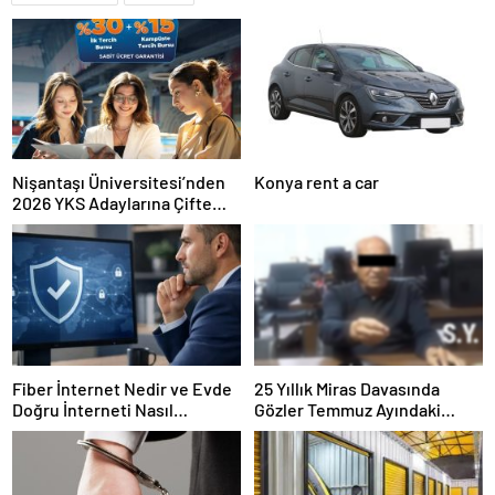
Nişantaşı Üniversitesi’nden
Konya rent a car
2026 YKS Adaylarına Çifte
Güvence: Sabit Ücret ve
Kesintisiz Burs
Fiber İnternet Nedir ve Evde
25 Yıllık Miras Davasında
Doğru İnterneti Nasıl
Gözler Temmuz Ayındaki
Seçersiniz
Karar Duruşmasına Çevrildi