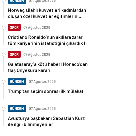
GÜNDEM
07 Ağustos 2026
Norweç silahlı kuvvetleri kadınlardan
oluşan özel kuvvetler eğitimlerini
başlattı.
SPOR
07 Ağustos 2026
Cristiano Ronaldo’nun akıllara zarar
tüm kariyerinin istatistiğini çıkardık !
SPOR
07 Ağustos 2026
Galatasaray’a kötü haber! Monaco’dan
flaş Onyekuru kararı.
GÜNDEM
07 Ağustos 2026
Trump’tan seçim sonrası ilk mülakat
GÜNDEM
07 Ağustos 2026
Avusturya başbakanı Sebastian Kurz
ile ilgili bilinmeyenler