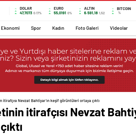
DOLAR
EURO
ALTIN
BITCOIN
47,7073
55,0191
6.591,18
%
0.17%
0%
1,52
Ekonomi
Spor
Kadın
Foto Galeri
Videolar
 itirafçısı Nevzat Bahtiyar’ın keşif görüntüleri ortaya çıktı
inin itirafçısı Nevzat Bahti
çıktı