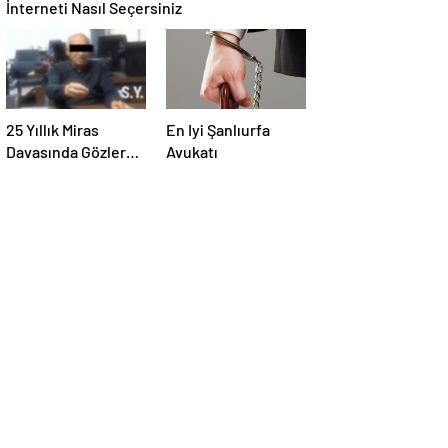
İnterneti Nasıl Seçersiniz
25 Yıllık Miras
En Iyi Şanlıurfa
Davasında Gözler
Avukatı
Temmuz Ayındaki
Karar Duruşmasına
Çevrildi