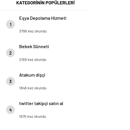
KATEGORİNİN POPÜLERLERİ
Eşya Depolama Hizmeti
1
3796 kez okundu
Bebek Sünneti
2
2169 kez okundu
Atakum dişçi
3
1846 kez okundu
twitter takipçi satın al
4
1675 kez okundu