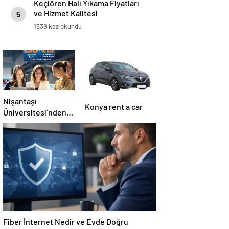
Keçiören Halı Yıkama Fiyatları
ve Hizmet Kalitesi
5
1538 kez okundu
Nişantaşı
Konya rent a car
Üniversitesi’nden
2026 YKS
Adaylarına Çifte
Güvence: Sabit
Ücret ve Kesintisiz
Burs
Fiber İnternet Nedir ve Evde Doğru