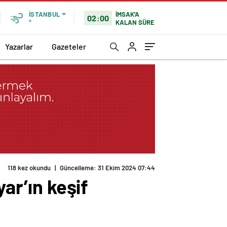
İMSAK'A
İSTANBUL
02:00
KALAN SÜRE
°
Yazarlar
Gazeteler
118 kez okundu
|
Güncelleme: 31 Ekim 2024 07:44
yar’ın keşif