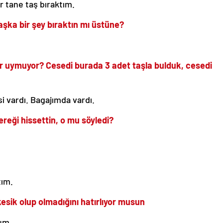
r tane taş bıraktım.
aşka bir şey bıraktın mı üstüne?
er uymuyor? Cesedi burada 3 adet taşla bulduk, cesedi
 vardı. Bagajımda vardı.
reği hissettin, o mu söyledi?
tım.
kesik olup olmadığını hatırlıyor musun
um.