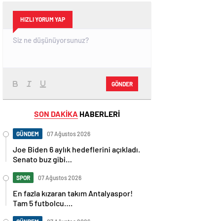
HIZLI YORUM YAP
GÖNDER
SON DAKİKA
HABERLERİ
GÜNDEM
07 Ağustos 2026
Joe Biden 6 aylık hedeflerini açıkladı.
Senato buz gibi…
SPOR
07 Ağustos 2026
En fazla kızaran takım Antalyaspor!
Tam 5 futbolcu….