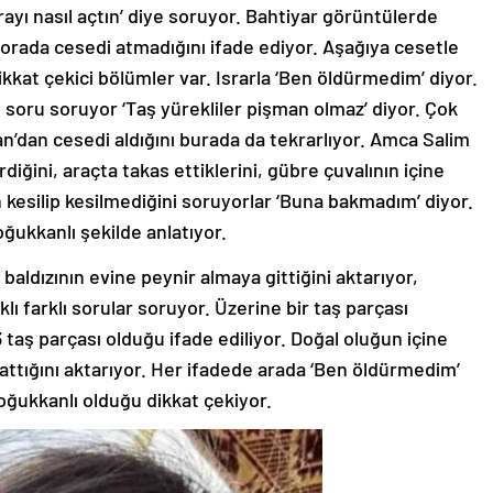
ı nasıl açtın’ diye soruyor. Bahtiyar görüntülerde
orada cesedi atmadığını ifade ediyor. Aşağıya cesetle
dikkat çekici bölümler var. Israrla ‘Ben öldürmedim’ diyor.
soru soruyor ‘Taş yürekliler pişman olmaz’ diyor. Çok
an’dan cesedi aldığını burada da tekrarlıyor. Amca Salim
iğini, araçta takas ettiklerini, gübre çuvalının içine
 kesilip kesilmediğini soruyorlar ‘Buna bakmadım’ diyor.
oğukkanlı şekilde anlatıyor.
baldızının evine peynir almaya gittiğini aktarıyor,
lı farklı sorular soruyor. Üzerine bir taş parçası
taş parçası olduğu ifade ediliyor. Doğal oluğun içine
attığını aktarıyor. Her ifadede arada ‘Ben öldürmedim’
soğukkanlı olduğu dikkat çekiyor.