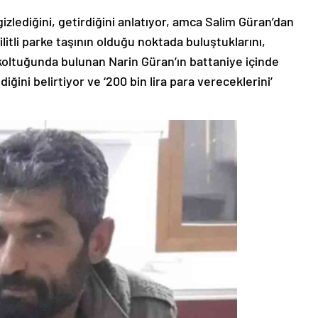
gizlediğini, getirdiğini anlatıyor, amca Salim Güran’dan
kilitli parke taşının olduğu noktada buluştuklarını,
r koltuğunda bulunan Narin Güran’ın battaniye içinde
ğini belirtiyor ve ‘200 bin lira para vereceklerini’