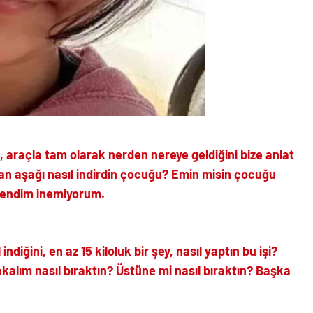
, araçla tam olarak nerden nereye geldiğini bize anlat
n aşağı nasıl indirdin çocuğu? Emin misin çocuğu
 kendim inemiyorum.
diğini, en az 15 kiloluk bir şey, nasıl yaptın bu işi?
alım nasıl bıraktın? Üstüne mi nasıl bıraktın? Başka