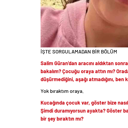
İŞTE SORGULAMADAN BİR BÖLÜM
Salim Güran’dan aracını aldıktan sonra
bakalım? Çocuğu oraya attın mı? Orada
düşürmediğini, aşağı atmadığını, ben
Yok bıraktım oraya.
Kucağında çocuk var, göster bize nasıl in
Şimdi duramıyorsun ayakta? Göster bak
bir şey bıraktın mı?