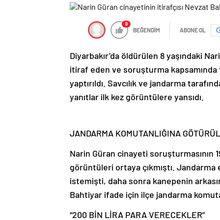
0
BEĞENDİM
ABONE OL
Diyarbakır’da öldürülen 8 yaşındaki Nar
itiraf eden ve soruşturma kapsamında t
yaptırıldı. Savcılık ve jandarma tarafın
yanıtlar ilk kez görüntülere yansıdı.
JANDARMA KOMUTANLIĞINA GÖTÜRÜ
Narin Güran cinayeti soruşturmasının 
görüntüleri ortaya çıkmıştı. Jandarma
istemişti, daha sonra kanepenin arkası
Bahtiyar ifade için ilçe jandarma komut
“200 BİN LİRA PARA VERECEKLER”