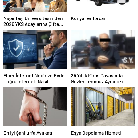
Nişantaşı Üniversitesi’nden
Konya rent a car
2026 YKS Adaylarına Çifte
Güvence: Sabit Ücret ve
Kesintisiz Burs
Fiber İnternet Nedir ve Evde
25 Yıllık Miras Davasında
Doğru İnterneti Nasıl
Gözler Temmuz Ayındaki
Seçersiniz
Karar Duruşmasına Çevrildi
En Iyi Şanlıurfa Avukatı
Eşya Depolama Hizmeti