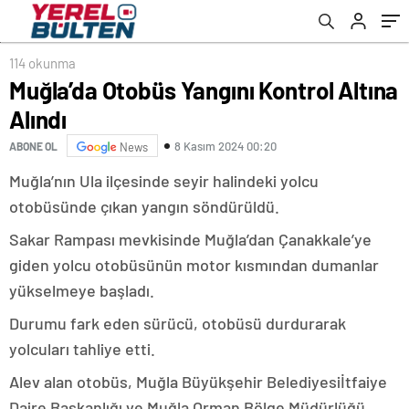
114 okunma
Muğla’da Otobüs Yangını Kontrol Altına
Alındı
8 Kasım 2024 00:20
ABONE OL
News
Muğla’nın Ula ilçesinde seyir halindeki yolcu
otobüsünde çıkan yangın söndürüldü.
Sakar Rampası mevkisinde Muğla’dan Çanakkale’ye
giden yolcu otobüsünün motor kısmından dumanlar
yükselmeye başladı.
Durumu fark eden sürücü, otobüsü durdurarak
yolcuları tahliye etti.
Alev alan otobüs, Muğla Büyükşehir Belediyesiİtfaiye
Daire Başkanlığı ve Muğla Orman Bölge Müdürlüğü