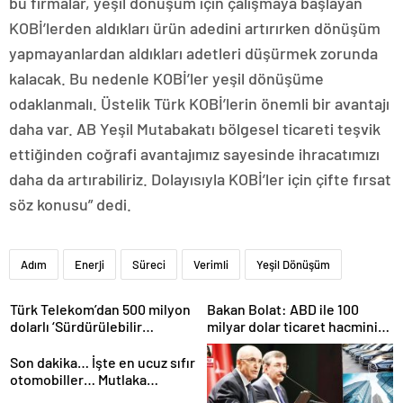
bu firmalar, yeşil dönüşüm için çalışmaya başlayan
KOBİ’lerden aldıkları ürün adedini artırırken dönüşüm
yapmayanlardan aldıkları adetleri düşürmek zorunda
kalacak. Bu nedenle KOBİ’ler yeşil dönüşüme
odaklanmalı. Üstelik Türk KOBİ’lerin önemli bir avantajı
daha var. AB Yeşil Mutabakatı bölgesel ticareti teşvik
ettiğinden coğrafi avantajımız sayesinde ihracatımızı
daha da artırabiliriz. Dolayısıyla KOBİ’ler için çifte fırsat
söz konusu” dedi.
Adım
Enerji
Süreci
Verimli
Yeşil Dönüşüm
Türk Telekom’dan 500 milyon
Bakan Bolat: ABD ile 100
dolarlı ‘Sürdürülebilir
milyar dolar ticaret hacmini
Eurobond’ ihracı
gerçekleştirebiliriz
Son dakika… İşte en ucuz sıfır
otomobiller… Mutlaka
pazarlık edin