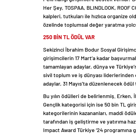
Her Şey, TOSPAA, BLINDLOOK, ROOF CO
kalpleri, tutkuları ile hızlıca organize o
özelinde toplumsal değer yaratma yolc
250 BİN TL ÖDÜL VAR
Sekizinci İbrahim Bodur Sosyal Girişimc
girişimcilerin 17 Mart’a kadar başvurma
tamamlayan adaylar, dünya ve Türkiye’ni
sivil toplum ve iş dünyası liderlerinden
adaylar, 31 Mayıs’ta düzenlenecek ödül
Bu yılın ödülleri de belirlenmiş. Erken, İ
Gençlik kategorisi için ise 50 bin TL giri
kategorilerinin kazananları, maddi ödü
tarafından iş geliştirme ve yatırıma haz
Impact Award Türkiye ‘24 programına g