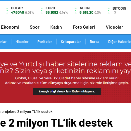
DOLAR
EURO
ALTIN
BITCOIN
47,6040
55,1092
6.518,20
%
0.05%
0.14%
0,34
Ekonomi
Spor
Kadın
Foto Galeri
Videolar
ınlar
Hisseler
Pariteler
Kritoparalar
Borsa
Diğer Haberle
n projelere 2 milyon TL’lik destek
re 2 milyon TL’lik destek