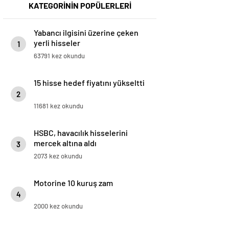
KATEGORİNİN POPÜLERLERİ
Yabancı ilgisini üzerine çeken
yerli hisseler
1
63791 kez okundu
15 hisse hedef fiyatını yükseltti
2
11681 kez okundu
HSBC, havacılık hisselerini
mercek altına aldı
3
2073 kez okundu
Motorine 10 kuruş zam
4
2000 kez okundu