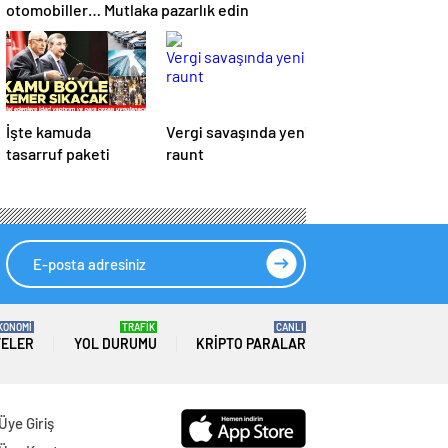
otomobiller… Mutlaka pazarlık edin
İşte kamuda
Vergi savaşında yeni
tasarruf paketi
raunt
KONOMİ
TRAFİK
CANLI
TELER
YOL DURUMU
KRIPTO PARALAR
Üye Giriş