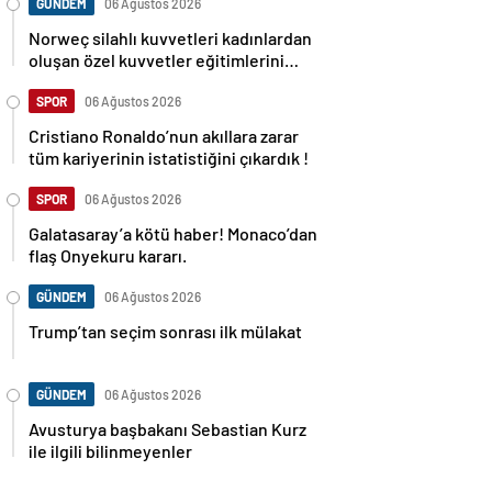
GÜNDEM
06 Ağustos 2026
Norweç silahlı kuvvetleri kadınlardan
oluşan özel kuvvetler eğitimlerini
başlattı.
SPOR
06 Ağustos 2026
Cristiano Ronaldo’nun akıllara zarar
tüm kariyerinin istatistiğini çıkardık !
SPOR
06 Ağustos 2026
Galatasaray’a kötü haber! Monaco’dan
flaş Onyekuru kararı.
GÜNDEM
06 Ağustos 2026
Trump’tan seçim sonrası ilk mülakat
GÜNDEM
06 Ağustos 2026
Avusturya başbakanı Sebastian Kurz
ile ilgili bilinmeyenler