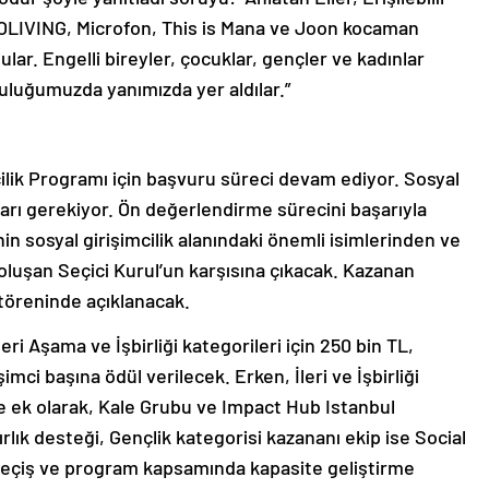
LIVING, Microfon, This is Mana ve Joon kocaman
ldular. Engelli bireyler, çocuklar, gençler ve kadınlar
uluğumuzda yanımızda yer aldılar.”
ilik Programı için başvuru süreci devam ediyor. Sosyal
ları gerekiyor. Ön değerlendirme sürecini başarıyla
n sosyal girişimcilik alanındaki önemli isimlerinden ve
 oluşan Seçici Kurul’un karşısına çıkacak. Kazanan
 töreninde açıklanacak.
leri Aşama ve İşbirliği kategorileri için 250 bin TL,
şimci başına ödül verilecek. Erken, İleri ve İşbirliği
le ek olarak, Kale Grubu ve Impact Hub Istanbul
ırlık desteği, Gençlik kategorisi kazananı ekip ise Social
eçiş ve program kapsamında kapasite geliştirme