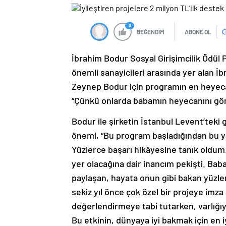
0
BEĞENDİM
ABONE OL
İbrahim Bodur Sosyal Girişimcilik Ödül P
önemli sanayicileri arasında yer alan İ
Zeynep Bodur için programın en heyecan
“Çünkü onlarda babamın heyecanını gö
Bodur ile şirketin İstanbul Levent’teki
önemi, “Bu program başladığından bu yan
Yüzlerce başarı hikâyesine tanık oldum.
yer olacağına dair inancım pekişti. Bab
paylaşan, hayata onun gibi bakan yüzler
sekiz yıl önce çok özel bir projeye imza
değerlendirmeye tabi tutarken, varlığıy
Bu etkinin, dünyaya iyi bakmak için en iy