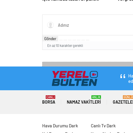
Gönder
En az 10 karakter gerekli
Ha
ed
CANLI
ANLIK
GÜNLÜ
BORSA
NAMAZ VAKITLERI
GAZETELE
Hava Durumu Dark
Canlı Tv Dark