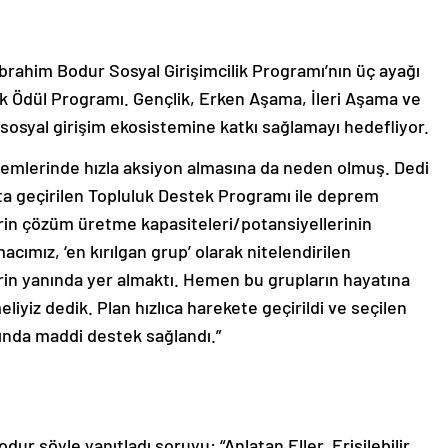
İbrahim Bodur Sosyal Girişimcilik Programı’nın üç ayağı
ilik Ödül Programı. Gençlik, Erken Aşama, İleri Aşama ve
l sosyal girişim ekosistemine katkı sağlamayı hedefliyor.
mlerinde hızla aksiyon almasına da neden olmuş. Dedi
ta geçirilen Topluluk Destek Programı ile deprem
erin çözüm üretme kapasiteleri/potansiyellerinin
ımız, ‘en kırılgan grup’ olarak nitelendirilen
lerin yanında yer almaktı. Hemen bu grupların hayatına
iyiz dedik. Plan hızlıca harekete geçirildi ve seçilen
rında maddi destek sağlandı.”
dur şöyle yanıtladı soruyu: “Anlatan Eller, Erişilebilir