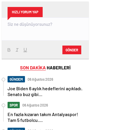
HIZLI YORUM YAP
GÖNDER
SON DAKİKA
HABERLERİ
GÜNDEM
06 Ağustos 2026
Joe Biden 6 aylık hedeflerini açıkladı.
Senato buz gibi…
SPOR
06 Ağustos 2026
En fazla kızaran takım Antalyaspor!
Tam 5 futbolcu….