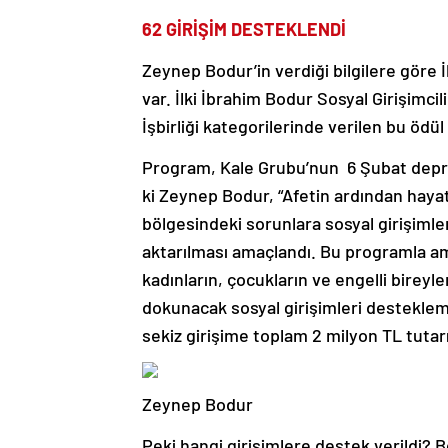
62 GİRİŞİM DESTEKLENDİ
Zeynep Bodur’in verdiği bilgilere göre 
var. İlki İbrahim Bodur Sosyal Girişimc
İşbirliği kategorilerinde verilen bu ödü
Program, Kale Grubu’nun 6 Şubat depre
ki Zeynep Bodur, “Afetin ardından haya
bölgesindeki sorunlara sosyal girişiml
aktarılması amaçlandı. Bu programla amac
kadınların, çocukların ve engelli birey
dokunacak sosyal girişimleri desteklemel
sekiz girişime toplam 2 milyon TL tuta
Zeynep Bodur
Peki hangi girişimlere destek verildi? Bo