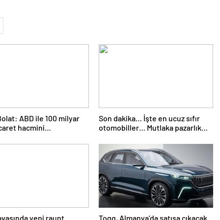
olat: ABD ile 100 milyar
Son dakika… İşte en ucuz sıfır
icaret hacmini
otomobiller… Mutlaka pazarlık
eştirebiliriz
edin
avaşında yeni raunt
Togg, Almanya’da satışa çıkacak