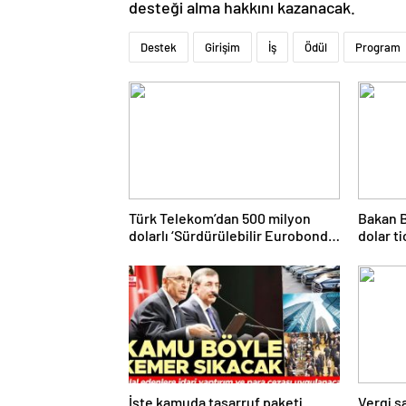
desteği alma hakkını kazanacak.
Destek
Girişim
İş
Ödül
Program
Türk Telekom’dan 500 milyon
Bakan B
dolarlı ‘Sürdürülebilir Eurobond’
dolar t
ihracı
gerçekl
İşte kamuda tasarruf paketi
Vergi s