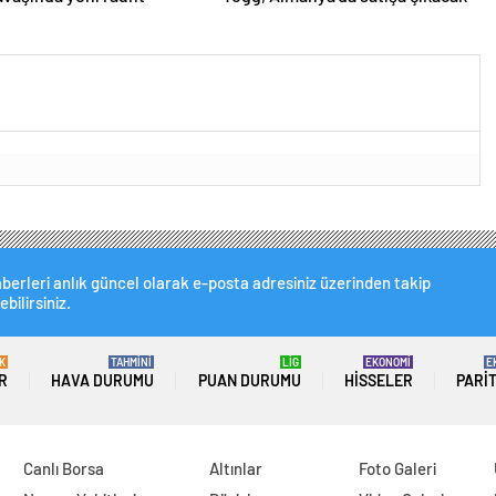
berleri anlık güncel olarak e-posta adresiniz üzerinden takip
ebilirsiniz.
K
TAHMİNİ
LİG
EKONOMİ
E
R
HAVA DURUMU
PUAN DURUMU
HISSELER
PARI
Canlı Borsa
Altınlar
Foto Galeri