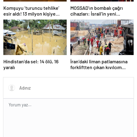
Komşuyu ‘turuncu tehlike’
MOSSAD’ın bombalı çağrı
esir aldı! 13 milyon kişiye
cihazları: İsrail’in yeni
“evde kalın” uyarısı…
suikastını MİT önledi
Hindistan’da sel: 14 ölü, 16
İran’daki liman patlamasına
yaralı
forkliftten çıkan kıvılcım
neden olmuş