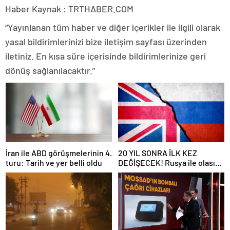
Haber Kaynak : TRTHABER.COM
“Yayınlanan tüm haber ve diğer içerikler ile ilgili olarak
yasal bildirimlerinizi bize iletişim sayfası üzerinden
iletiniz. En kısa süre içerisinde bildirimlerinize geri
dönüş sağlanılacaktır.”
İran ile ABD görüşmelerinin 4.
20 YIL SONRA İLK KEZ
turu: Tarih ve yer belli oldu
DEĞİŞECEK! Rusya ile olası
savaş… İngiltere’nin gizli
planı güncelleniyor!