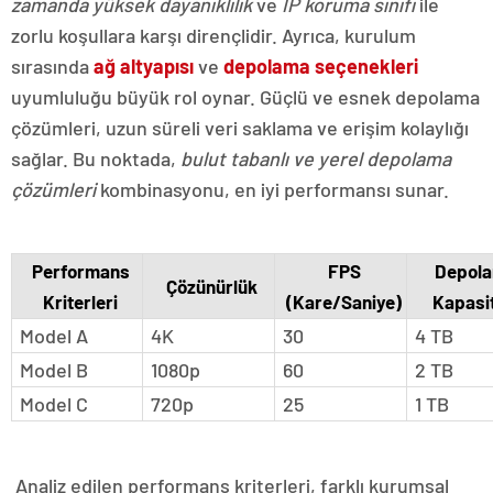
zamanda yüksek dayanıklılık
ve
IP koruma sınıfı
ile
zorlu koşullara karşı dirençlidir. Ayrıca, kurulum
sırasında
ağ altyapısı
ve
depolama seçenekleri
uyumluluğu büyük rol oynar. Güçlü ve esnek depolama
çözümleri, uzun süreli veri saklama ve erişim kolaylığı
sağlar. Bu noktada,
bulut tabanlı ve yerel depolama
çözümleri
kombinasyonu, en iyi performansı sunar.
Performans
FPS
Depol
Çözünürlük
Kriterleri
(Kare/Saniye)
Kapasi
Model A
4K
30
4 TB
Model B
1080p
60
2 TB
Model C
720p
25
1 TB
Analiz edilen performans kriterleri, farklı kurumsal