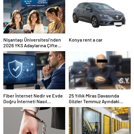
Nişantaşı Üniversitesi’nden
Konya rent a car
2026 YKS Adaylarına Çifte
Güvence: Sabit Ücret ve
Kesintisiz Burs
Fiber İnternet Nedir ve Evde
25 Yıllık Miras Davasında
Doğru İnterneti Nasıl
Gözler Temmuz Ayındaki
Seçersiniz
Karar Duruşmasına Çevrildi