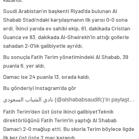
Suudi Arabistan’ın başkenti Riyad’da bulunan Al
Shabab Stadı’ndaki karşılaşmanın ilk yarısı 0-0 sona
erdi. İkinci yarıda ev sahibi ekip, 61. dakikada Cristian
Guanca ve 83. dakikada Al-Shwirekh’in attığı gollerle
sahadan 2-0’lık galibiyetle ayrıldı.
Bu sonuçla Fatih Terim yönetimindeki Al Shabab, 39
puanla 6. yer aldı.
Damac ise 24 puanla 13. sırada kaldı.
Bu gönderiyi Instagram’da gör
نادي الشباب السعودي (@alshababsaudifc)’in paylaştığı bir gönderi
Fatih Terim’den üst üste ikinci galibiyetTeknik
direktörlüğünü Fatih Terim’in yaptığı Al Shabab
Damac’ı 2-0 mağlup etti. Bu skorla Terim böylece ligde
ilk kez üst üste 2 maç kazandı.