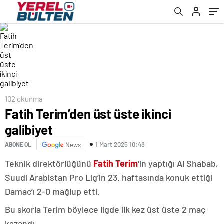
102 okunma
Fatih Terim’den üst üste ikinci
galibiyet
1 Mart 2025 10:48
ABONE OL
News
Teknik direktörlüğünü
Fatih Terim
‘in yaptığı Al Shabab,
Suudi Arabistan Pro Lig’in 23. haftasında konuk ettiği
Damac’ı 2-0 mağlup etti.
Bu skorla Terim böylece ligde ilk kez üst üste 2 maç
kazandı.