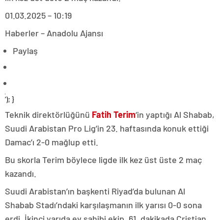
01.03.2025 – 10:19
Haberler – Anadolu Ajansı
Paylaş
‘); }
Teknik direktörlüğünü
Fatih Terim
‘in yaptığı Al Shabab,
Suudi Arabistan Pro Lig’in 23. haftasında konuk ettiği
Damac’ı 2-0 mağlup etti.
Bu skorla Terim böylece ligde ilk kez üst üste 2 maç
kazandı.
Suudi Arabistan’ın başkenti Riyad’da bulunan Al
Shabab Stadı’ndaki karşılaşmanın ilk yarısı 0-0 sona
erdi. İkinci yarıda ev sahibi ekip, 61. dakikada Cristian