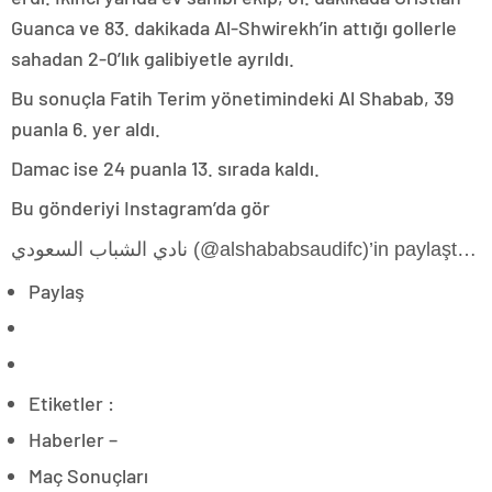
Guanca ve 83. dakikada Al-Shwirekh’in attığı gollerle
sahadan 2-0’lık galibiyetle ayrıldı.
Bu sonuçla Fatih Terim yönetimindeki Al Shabab, 39
puanla 6. yer aldı.
Damac ise 24 puanla 13. sırada kaldı.
Bu gönderiyi Instagram’da gör
نادي الشباب السعودي (@alshababsaudifc)’in paylaştığı bir gönderi
Paylaş
Etiketler :
Haberler –
Maç Sonuçları