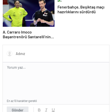
Fenerbahçe, Beşiktaş maçı
hazırlıklarını sürdürdü
A. Carraro Imoco
Başantrenörü Santarelli’nin
finaldeki rakip tercihi
VakıfBank
En az 10 karakter gerekli
Gönder