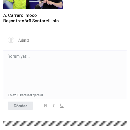
A. Carraro Imoco
Başantrenörü Santarelli’nin
finaldeki rakip tercihi
VakıfBank
En az 10 karakter gerekli
Gönder